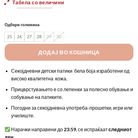
Табела со величини
1700,00 ден.
1190,0
Одбери големина
25
26
27
28
29
30
ДОДАЈ ВО КОШНИЦА
Секојдневни детски патики бела боја изработени од
високо квалитетна кожа.
Прицврстувањето е со лепенки за полесно обување и
собување на патиките.
Погодни за секојдневна употреба-прошетки, игри или
училиште.
Нарачки направени до
23:59
, се испраќаат
следниот
ден
.