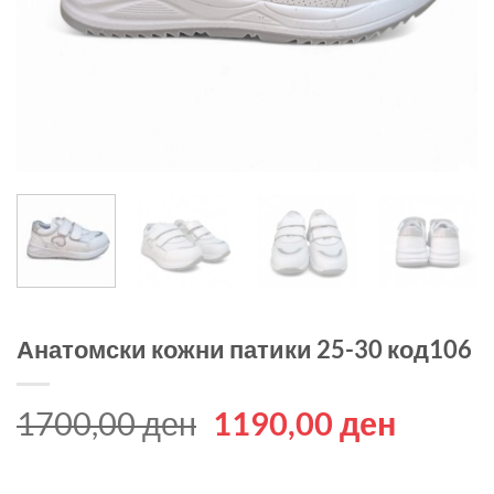
Анатомски кожни патики 25-30 код106
Original
Curren
1700,00
ден
1190,00
ден
price
price
was:
is: