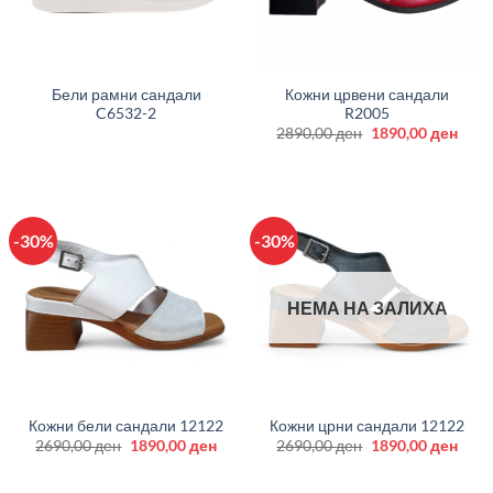
Бели рамни сандали
Кожни црвени сандали
C6532-2
R2005
Original
Curr
2890,00
ден
1890,00
ден
price
price
was:
is:
2890,00 ден.
1890
-30%
-30%
НЕМА НА ЗАЛИХА
Кожни бели сандали 12122
Кожни црни сандали 12122
Original
Current
Original
Curr
2690,00
ден
1890,00
ден
2690,00
ден
1890,00
ден
price
price
price
price
was:
is:
was:
is:
2690,00 ден.
1890,00 ден.
2690,00 ден.
1890