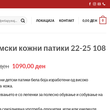
рај
ЛОКАЦИЈА
КОНТАКТ
0
0,00
ДЕН
мски кожни патики 22-25 108
Original
Current
ден
1090,00
ден
price
price
was:
is:
ни детски патики бела боја изработени од високо
1600,00 ден.
1090,00 ден.
а кожа.
вањето е со лепенки за полесно обување и собување на
а секојдневна употреба-прошетки, игри или училиште.