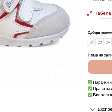
Табела
Одбери голем
22
23
24
Нема на зал
Нарачки н
Право на
Бесплат
Експре