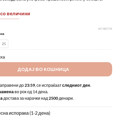
 со величини
ИСЧИСТИ
ина
25
иха
ДОДАЈ ВО КОШНИЦА
аправени до
23:59
, се испраќаат
следниот ден
.
замена
во рок од 14 дена.
на
достава за нарачки над
2500
денари.
сна испорака (1-2 дена)