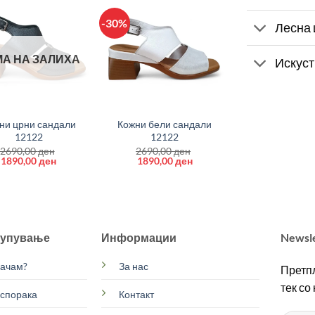
-30%
Лесна 
А НА ЗАЛИХА
Искуст
+
ни црни сандали
Кожни бели сандали
12122
12122
2690,00
ден
2690,00
ден
Original
Current
Original
Current
1890,00
ден
1890,00
ден
price
price
price
price
was:
is:
was:
is:
2690,00 ден.
1890,00 ден.
2690,00 ден.
1890,00 ден.
купување
Информации
Newsl
рачам?
За нас
Претпл
тек со
испорака
Контакт