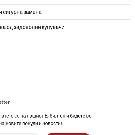
и сигурна замена
ва од задоволни купувачи
etter
атете се на нашиот Е-билтен и бидете во
 најновите понуди и новости!