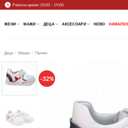
Skip
Работно време: 10:00 – 19:00
to
content
ЖЕНИ
МАЖИ
ДЕЦА
АКСЕСОАРИ
НОВО
НАМАЛЕН
Деца
/
Машко
/
Патики
-32%