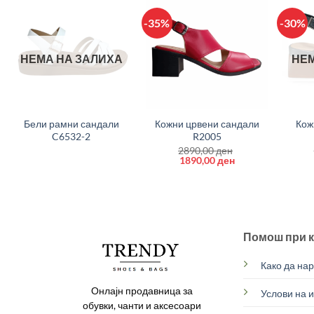
-35%
-30%
НЕМА НА ЗАЛИХА
НЕМ
+
+
+
Бели рамни сандали
Кожни црвени сандали
Кож
C6532-2
R2005
2890,00
ден
Original
Current
1890,00
ден
price
price
was:
is:
2890,00 ден.
1890,00 ден.
Помош при 
Како да на
Онлајн продавница за
Услови на 
обувки, чанти и аксесоари