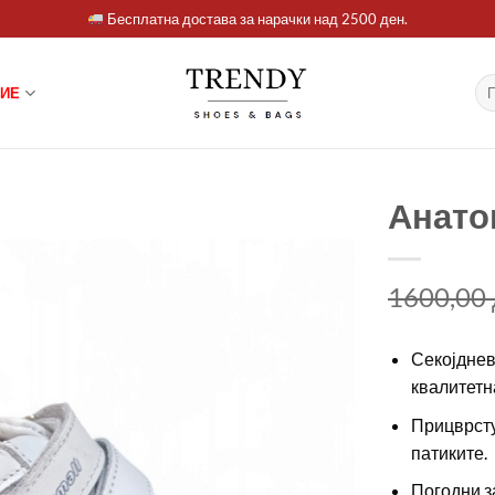
Бесплатна достава за нарачки над 2500 ден.
Ба
ИЕ
за:
Анато
1600,00
Секојднев
квалитетн
Прицврсту
патиките.
Погодни з