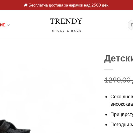
🚚 Бесплатна достава за нарачки над 2500 ден.
Ба
ИЕ
за:
Детски
1290,00
Секојднев
висококва
Прицврсту
Погодни з