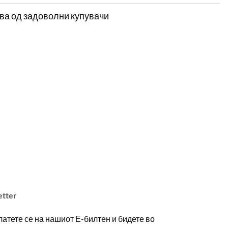
ва од задоволни купувачи
etter
атете се на нашиот Е-билтен и бидете во