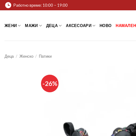
Skip
Работно време: 10:00 – 19:00
to
content
ЖЕНИ
МАЖИ
ДЕЦА
АКСЕСОАРИ
НОВО
НАМАЛЕН
Деца
/
Женско
/
Патики
-26%