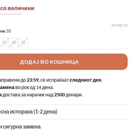
 со величини
ИСЧИСТИ
ина
:
31
33
34
35
ДОДАЈ ВО КОШНИЦА
аправени до
23:59
, се испраќаат
следниот ден
.
замена
во рок од 14 дена.
а
достава за нарачки над
2500
денари.
сна испорака (1-2 дена)
и сигурна замена