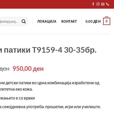
рај
ЛОКАЦИЈА
КОНТАКТ
0
0,00
ДЕН
 патики T9159-4 30-35бр.
Original
Current
ден
950,00
ден
price
price
was:
is:
ни детски патики во црна комбинација изработени од
1290,00 ден.
950,00 ден.
литетна еко кожа.
вањето е со врвки
а секојдневна употреба-прошетки, игри или училиште.