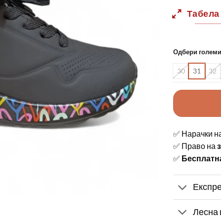
Табела
Одбери голем
30
31
32
✅ Нарачки н
✅ Право на
✅
Бесплатн
Експре
Лесна 