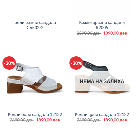
Бели рамни сандали
Кожни црвени сандали
C6532-2
R2005
Original
Curr
2890,00
ден
1890,00
ден
price
price
was:
is:
2890,00 ден.
1890
-30%
-30%
НЕМА НА ЗАЛИХА
Кожни бели сандали 12122
Кожни црни сандали 12122
Original
Current
Original
Curr
2690,00
ден
1890,00
ден
2690,00
ден
1890,00
ден
price
price
price
price
was:
is:
was:
is:
2690,00 ден.
1890,00 ден.
2690,00 ден.
1890