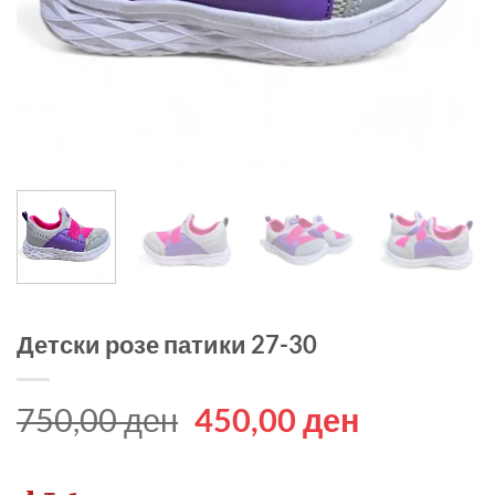
Детски розе патики 27-30
Original
Current
750,00
ден
450,00
ден
price
price
was:
is: