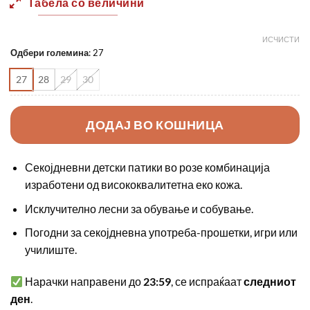
Табела со величини
750,00 ден.
450,00 д
ИСЧИСТИ
Одбери големина
:
27
27
28
29
30
ДОДАЈ ВО КОШНИЦА
Секојдневни детски патики во розе комбинација
изработени од висококвалитетна еко кожа.
Исклучително лесни за обување и собување.
Погодни за секојдневна употреба-прошетки, игри или
училиште.
Нарачки направени до
23:59
, се испраќаат
следниот
ден
.