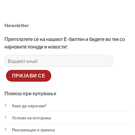
2690,00 ден.
1890,00 ден.
2690,00 ден.
1890
Newsletter
Претплатете се на нашиот Е-билтен и бидете во тек со
најновите понуди и новости!
Помош при купување
Како да нарачам?
Услови на испорака
Рекламации и замена