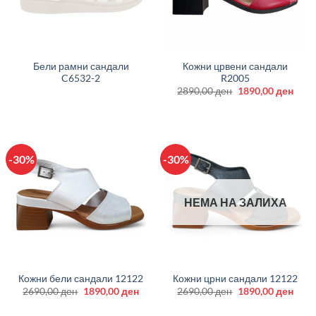
Бели рамни сандали
Кожни црвени сандали
C6532-2
R2005
Original
Curr
2890,00
ден
1890,00
ден
price
price
was:
is:
2890,00 ден.
1890
-30%
-30%
НЕМА НА ЗАЛИХА
Кожни бели сандали 12122
Кожни црни сандали 12122
Original
Current
Original
Curr
2690,00
ден
1890,00
ден
2690,00
ден
1890,00
ден
price
price
price
price
was:
is:
was:
is: