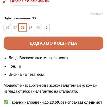
Табела со величини
1190,00 ден.
850,00 
ИСЧИСТИ
Одбери големина
:
38
36
37
38
39
40
41
ДОДАЈ ВО КОШНИЦА
Лице: Висококвалитетна еко кожа
Ѓон: Тр
Висина на пета: 6см.
Моделот е изработен од висококвалитетна еко кожа и
изгледа стилски и елегантно на стапалата.
Нарачки направени до
23:59
, се испраќаат
следниот