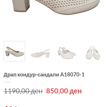
Драп кондур-сандали A18070-1
Original
Current
1190,00
ден
850,00
ден
price
price
was:
is: