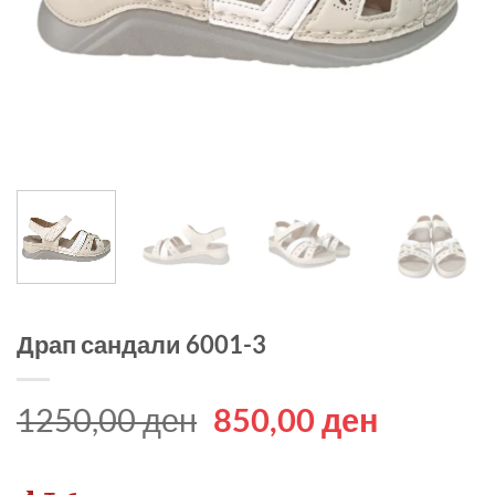
Драп сандали 6001-3
Original
Current
1250,00
ден
850,00
ден
price
price
was:
is: