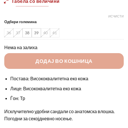
Табела со величини
1250,00 ден.
850,00 
ИСЧИСТИ
Одбери големина
36
37
38
39
40
41
Нема на залиха
ДОДАЈ ВО КОШНИЦА
Постава: Висококвалитетна еко кожа
Лице: Висококвалитетна еко кожа
Ѓон: Тр
Исклучително удобни сандали со анатомска влошка.
Погодни за секојдневно носење.