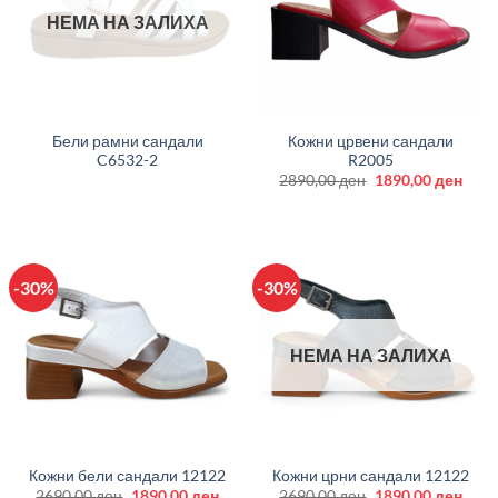
НЕМА НА ЗАЛИХА
Бели рамни сандали
Кожни црвени сандали
C6532-2
R2005
Original
Curr
2890,00
ден
1890,00
ден
price
price
was:
is:
2890,00 ден.
1890
-30%
-30%
НЕМА НА ЗАЛИХА
Кожни бели сандали 12122
Кожни црни сандали 12122
Original
Current
Original
Curr
2690,00
ден
1890,00
ден
2690,00
ден
1890,00
ден