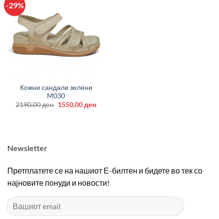
-29%
Кожни сандали зелени
M030
Original
Current
2190,00
ден
1550,00
ден
price
price
was:
is:
2190,00 ден.
1550,00 ден.
Newsletter
Претплатете се на нашиот Е-билтен и бидете во тек со
најновите понуди и новости!