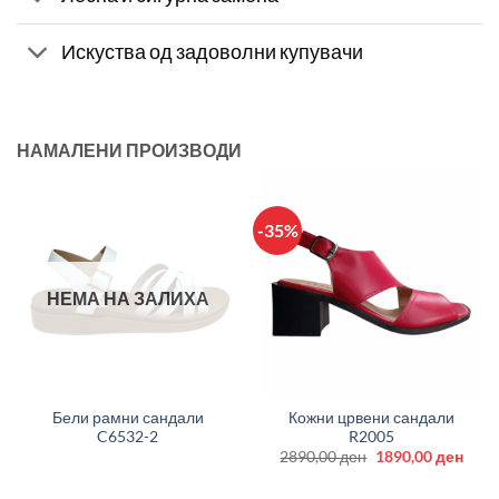
Искуства од задоволни купувачи
НАМАЛЕНИ ПРОИЗВОДИ
-35%
НЕМА НА ЗАЛИХА
Бели рамни сандали
Кожни црвени сандали
C6532-2
R2005
Original
Curr
2890,00
ден
1890,00
ден
price
price
was:
is:
2890,00 ден.
1890