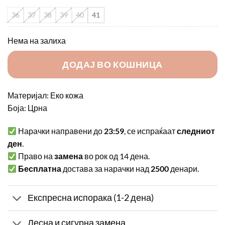
36
37
38
39
40
41
Нема на залиха
ДОДАЈ ВО КОШНИЦА
Материјал: Еко кожа
Боја: Црна
Нарачки направени до
23:59
, се испраќаат
следниот
ден
.
Право на
замена
во рок од 14 дена.
Бесплатна
достава за нарачки над
2500
денари.
Експресна испорака (1-2 дена)
Лесна и сигурна замена