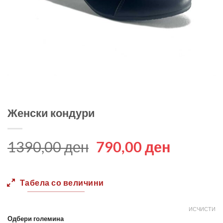
Женски кондури
Original
Current
1390,00
ден
790,00
ден
price
price
was:
is:
Табела со величини
1390,00 ден.
790,00 
ИСЧИСТИ
Одбери големина