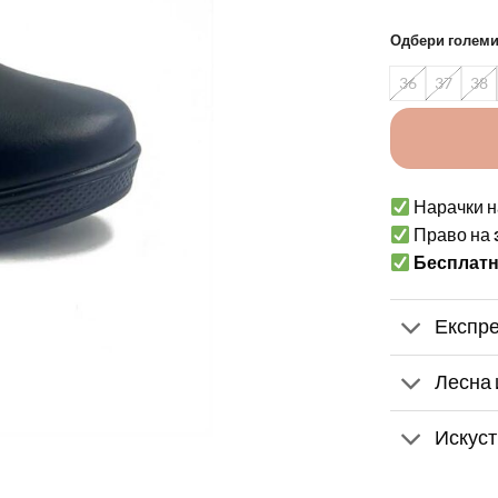
Одбери голем
36
37
38
Нарачки н
Право на
Бесплат
Експре
Лесна 
Искуст