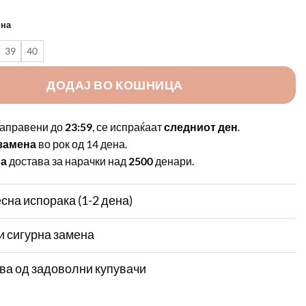
ина
39
40
ДОДАЈ ВО КОШНИЦА
аправени до
23:59
, се испраќаат
следниот ден
.
замена
во рок од 14 дена.
на
достава за нарачки над
2500
денари.
сна испорака (1-2 дена)
и сигурна замена
ва од задоволни купувачи