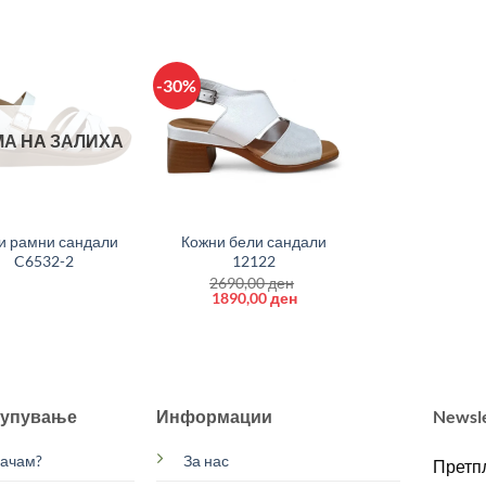
-30%
А НА ЗАЛИХА
+
и рамни сандали
Кожни бели сандали
C6532-2
12122
2690,00
ден
Original
Current
1890,00
ден
price
price
was:
is:
2690,00 ден.
1890,00 ден.
купување
Информации
Newsl
рачам?
За нас
Претпл