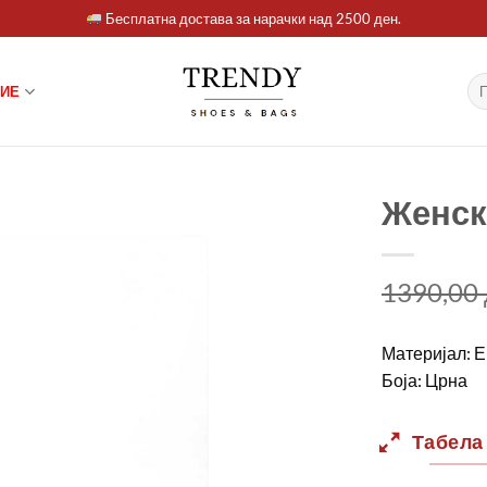
Бесплатна достава за нарачки над 2500 ден.
Ба
ИЕ
за:
Женск
1390,00
Материјал: Е
Боја: Црна
Табела