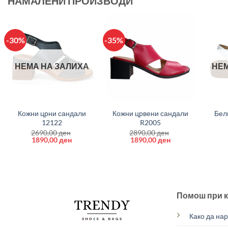
НАМАЛЕНИ ПРОИЗВОДИ
-30%
-35%
НЕМА НА ЗАЛИХА
НЕМ
+
+
+
Кожни црни сандали
Кожни црвени сандали
Бел
12122
R2005
2690,00
ден
2890,00
ден
Original
Current
Original
Current
1890,00
ден
1890,00
ден
price
price
price
price
was:
is:
was:
is:
2690,00 ден.
1890,00 ден.
2890,00 ден.
1890,00 ден.
Помош при 
Како да на