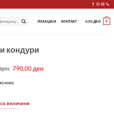
рај
ЛОКАЦИЈА
КОНТАКТ
0
0,00
ДЕН
и кондури
Original
Current
ден
790,00
ден
price
price
was:
is:
ко кожа
1390,00 ден.
790,00 ден.
 со величини