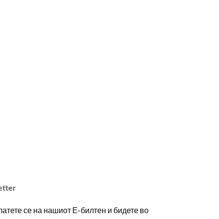
etter
атете се на нашиот Е-билтен и бидете во