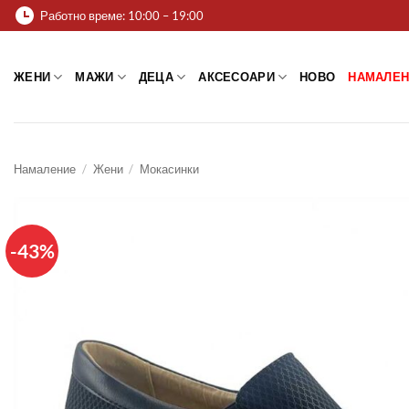
Skip
Работно време: 10:00 – 19:00
to
content
ЖЕНИ
МАЖИ
ДЕЦА
АКСЕСОАРИ
НОВО
НАМАЛЕН
Намаление
/
Жени
/
Мокасинки
-43%