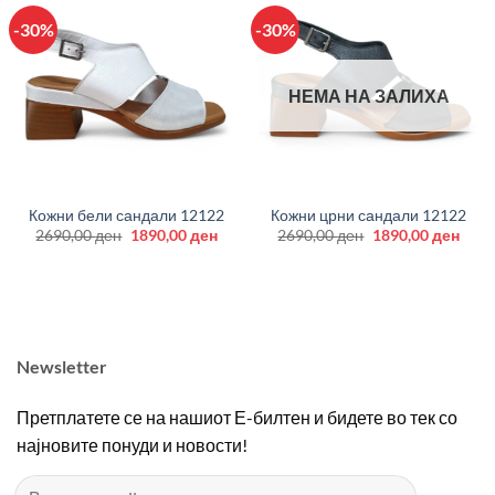
-30%
-30%
НЕМА НА ЗАЛИХА
Кожни бели сандали 12122
Кожни црни сандали 12122
Original
Current
Original
Curr
2690,00
ден
1890,00
ден
2690,00
ден
1890,00
ден
price
price
price
price
was:
is:
was:
is:
2690,00 ден.
1890,00 ден.
2690,00 ден.
1890
Newsletter
Претплатете се на нашиот Е-билтен и бидете во тек со
најновите понуди и новости!