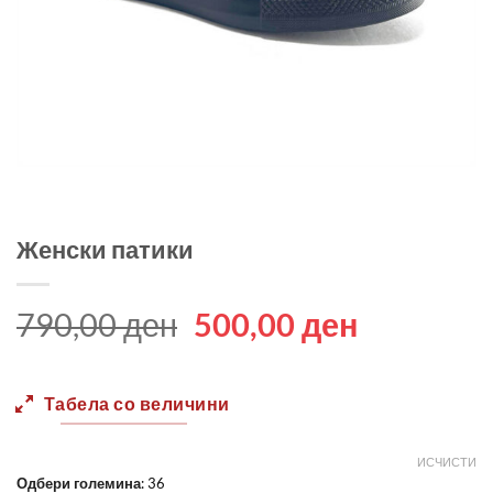
Женски патики
Original
Current
790,00
ден
500,00
ден
price
price
was:
is:
Табела со величини
790,00 ден.
500,00 д
ИСЧИСТИ
Одбери големина
:
36