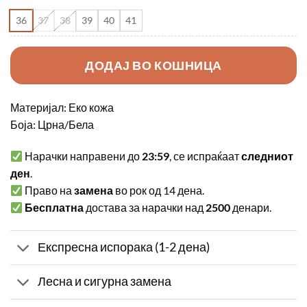
36
37
38
39
40
41
ДОДАЈ ВО КОШНИЦА
Материјал: Еко кожа
Боја: Црна/Бела
Нарачки направени до
23:59
, се испраќаат
следниот
ден
.
Право на
замена
во рок од 14 дена.
Бесплатна
достава за нарачки над
2500
денари.
Експресна испорака (1-2 дена)
Лесна и сигурна замена