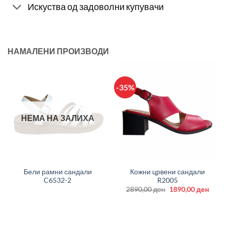
Искуства од задоволни купувачи
НАМАЛЕНИ ПРОИЗВОДИ
-35%
НЕМА НА ЗАЛИХА
Бели рамни сандали
Кожни црвени сандали
C6532-2
R2005
Original
Curr
2890,00
ден
1890,00
ден
price
price
was:
is:
2890,00 ден.
1890