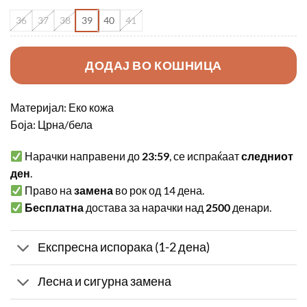
36
37
38
39
40
41
ДОДАЈ ВО КОШНИЦА
Материјал: Еко кожа
Боја: Црна/бела
Нарачки направени до
23:59
, се испраќаат
следниот
ден
.
Право на
замена
во рок од 14 дена.
Бесплатна
достава за нарачки над
2500
денари.
Експресна испорака (1-2 дена)
Лесна и сигурна замена