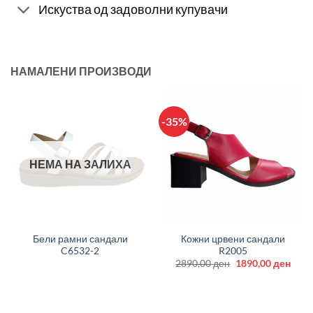
Искуства од задоволни купувачи
НАМАЛЕНИ ПРОИЗВОДИ
-35%
НЕМА НА ЗАЛИХА
Бели рамни сандали
Кожни црвени сандали
C6532-2
R2005
Original
Curr
2890,00
ден
1890,00
ден
price
price
was:
is:
2890,00 ден.
1890