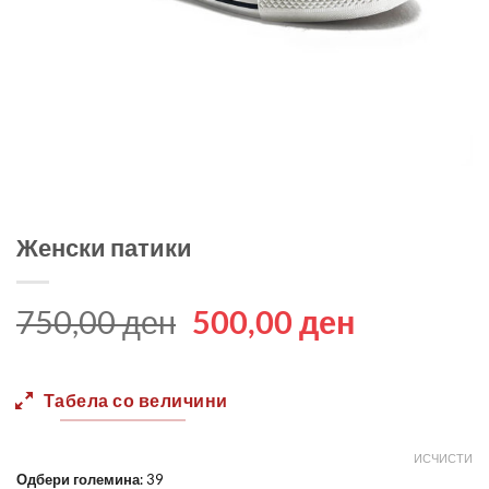
Женски патики
Original
Current
750,00
ден
500,00
ден
price
price
was:
is:
Табела со величини
750,00 ден.
500,00 д
ИСЧИСТИ
Одбери големина
:
39