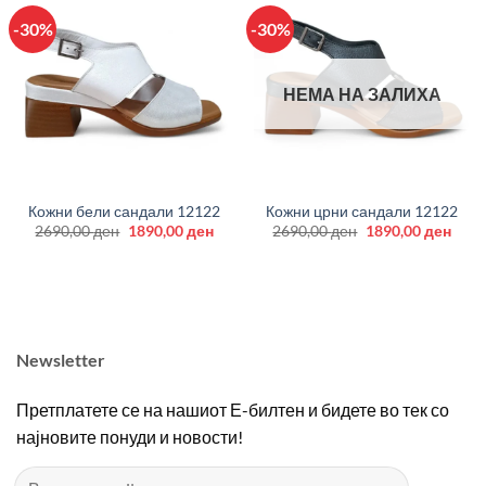
-30%
-30%
НЕМА НА ЗАЛИХА
Кожни бели сандали 12122
Кожни црни сандали 12122
Original
Current
Original
Curr
2690,00
ден
1890,00
ден
2690,00
ден
1890,00
ден
price
price
price
price
was:
is:
was:
is:
2690,00 ден.
1890,00 ден.
2690,00 ден.
1890
Newsletter
Претплатете се на нашиот Е-билтен и бидете во тек со
најновите понуди и новости!