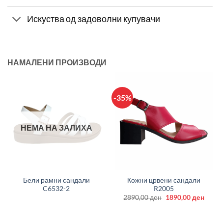
Искуства од задоволни купувачи
НАМАЛЕНИ ПРОИЗВОДИ
-35%
НЕМА НА ЗАЛИХА
Бели рамни сандали
Кожни црвени сандали
C6532-2
R2005
Original
Curr
2890,00
ден
1890,00
ден
price
price
was:
is:
2890,00 ден.
1890