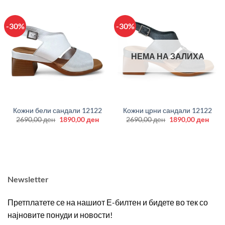
-30%
-30%
НЕМА НА ЗАЛИХА
Кожни бели сандали 12122
Кожни црни сандали 12122
Original
Current
Original
Curr
2690,00
ден
1890,00
ден
2690,00
ден
1890,00
ден
price
price
price
price
was:
is:
was:
is:
2690,00 ден.
1890,00 ден.
2690,00 ден.
1890
Newsletter
Претплатете се на нашиот Е-билтен и бидете во тек со
најновите понуди и новости!