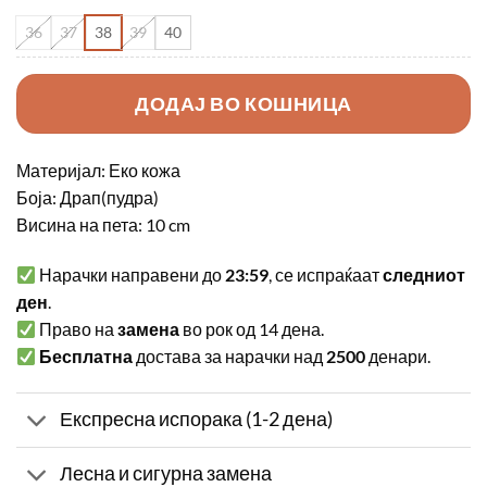
36
37
38
39
40
ДОДАЈ ВО КОШНИЦА
Материјал: Еко кожа
Боја: Драп(пудра)
Висина на пета: 10 cm
Нарачки направени до
23:59
, се испраќаат
следниот
ден
.
Право на
замена
во рок од 14 дена.
Бесплатна
достава за нарачки над
2500
денари.
Експресна испорака (1-2 дена)
Лесна и сигурна замена