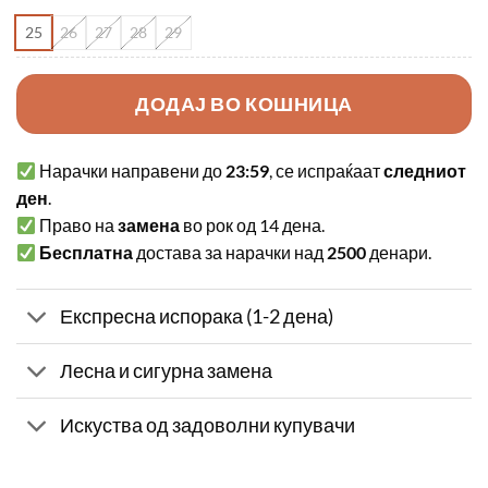
25
26
27
28
29
ДОДАЈ ВО КОШНИЦА
Нарачки направени до
23:59
, се испраќаат
следниот
ден
.
Право на
замена
во рок од 14 дена.
Бесплатна
достава за нарачки над
2500
денари.
Експресна испорака (1-2 дена)
Лесна и сигурна замена
Искуства од задоволни купувачи