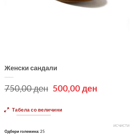
Женски сандали
Original
Current
750,00
ден
500,00
ден
price
price
was:
is:
Табела со величини
750,00 ден.
500,00 д
ИСЧИСТИ
Одбери големина
:
25