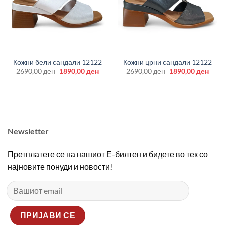
Кожни бели сандали 12122
Кожни црни сандали 12122
Original
Current
Original
Curr
2690,00
ден
1890,00
ден
2690,00
ден
1890,00
ден
price
price
price
price
was:
is:
was:
is:
2690,00 ден.
1890,00 ден.
2690,00 ден.
1890
Newsletter
Претплатете се на нашиот Е-билтен и бидете во тек со
најновите понуди и новости!