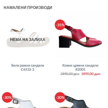
НАМАЛЕНИ ПРОИЗВОДИ
-35%
НЕМА НА ЗАЛИХА
Бели рамни сандали
Кожни црвени сандали
C6532-2
R2005
Original
Curr
2890,00
ден
1890,00
ден
price
price
was:
is:
2890,00 ден.
1890
-30%
-30%