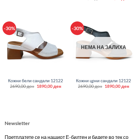
price
price
was:
is:
2890,00 ден.
1890
-30%
-30%
НЕМА НА ЗАЛИХА
Кожни бели сандали 12122
Кожни црни сандали 12122
Original
Current
Original
Curr
2690,00
ден
1890,00
ден
2690,00
ден
1890,00
ден
price
price
price
price
was:
is:
was:
is:
2690,00 ден.
1890,00 ден.
2690,00 ден.
1890
Newsletter
Претплатете се на нашиот Е-билтен и бидете во тек со