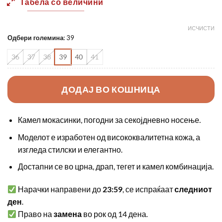
Табела со величини
ИСЧИСТИ
Одбери големина
:
39
36
37
38
39
40
41
ДОДАЈ ВО КОШНИЦА
Камел мокасинки, погодни за секојдневно носење.
Моделот е изработен од висококвалитетна кожа, а
изгледа стилски и елегантно.
Достапни се во црна, драп, тегет и камел комбинација.
Нарачки направени до
23:59
, се испраќаат
следниот
ден
.
Право на
замена
во рок од 14 дена.