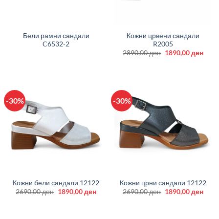
Бели рамни сандали
Кожни црвени сандали
C6532-2
R2005
Original
Curr
2890,00
ден
1890,00
ден
price
price
was:
is:
2890,00 ден.
1890
-30%
-30%
Кожни бели сандали 12122
Кожни црни сандали 12122
Original
Current
Original
Curr
2690,00
ден
1890,00
ден
2690,00
ден
1890,00
ден
price
price
price
price
was:
is:
was:
is:
2690,00 ден.
1890,00 ден.
2690,00 ден.
1890