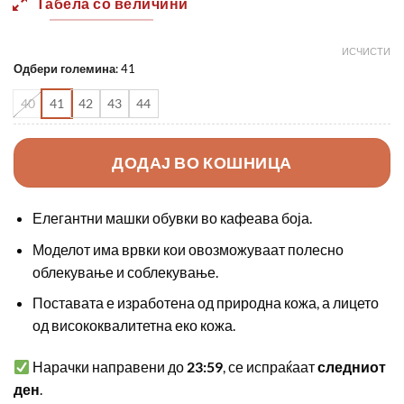
Табела со величини
ИСЧИСТИ
Одбери големина
:
41
40
41
42
43
44
ДОДАЈ ВО КОШНИЦА
Елегантни машки обувки во кафеава боја.
Моделот има врвки кои овозможуваат полесно
облекување и соблекување.
Поставата е изработена од природна кожа, а лицето
од висококвалитетна еко кожа.
Нарачки направени до
23:59
, се испраќаат
следниот
ден
.