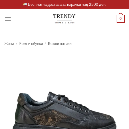
Skip
Бесплатна достава за нарачки над 2500 ден.
to
content
0
Жени
/
Кожни обувки
/
Кожни патики