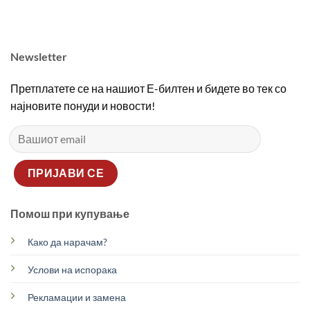
2690,00 ден.
1890,00 ден.
2690,00 ден.
1890
Newsletter
Претплатете се на нашиот Е-билтен и бидете во тек со
најновите понуди и новости!
Помош при купување
Како да нарачам?
Услови на испорака
Рекламации и замена