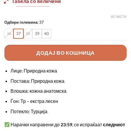
Табела со величини
ИСЧИСТИ
Одбери големина
:
37
36
37
38
39
40
ДОДАЈ ВО КОШНИЦА
Лице: Природна кожа
Постава: Природна кожа
Влошка: кожна анатомска
Ѓон: Тр – екстра лесен
Потекло: Турција
Нарачки направени до
23:59
, се испраќаат
следниот