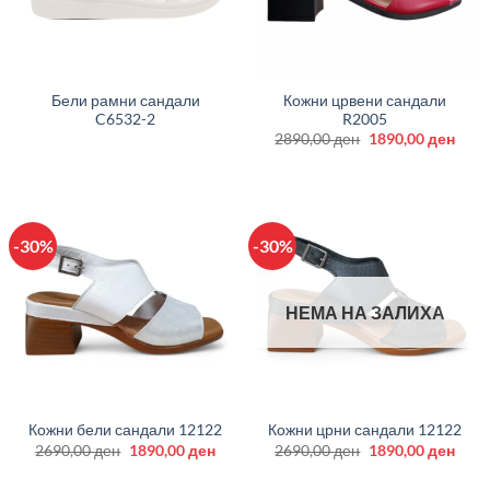
Бели рамни сандали
Кожни црвени сандали
C6532-2
R2005
Original
Curr
2890,00
ден
1890,00
ден
price
price
was:
is:
2890,00 ден.
1890
-30%
-30%
НЕМА НА ЗАЛИХА
Кожни бели сандали 12122
Кожни црни сандали 12122
Original
Current
Original
Curr
2690,00
ден
1890,00
ден
2690,00
ден
1890,00
ден
price
price
price
price
was:
is:
was:
is: