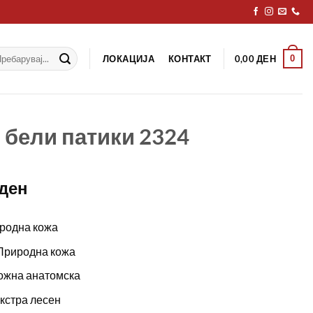
рај
ЛОКАЦИЈА
КОНТАКТ
0
0,00
ДЕН
 бели патики 2324
ден
родна кожа
Природна кожа
ожна анатомска
екстра лесен