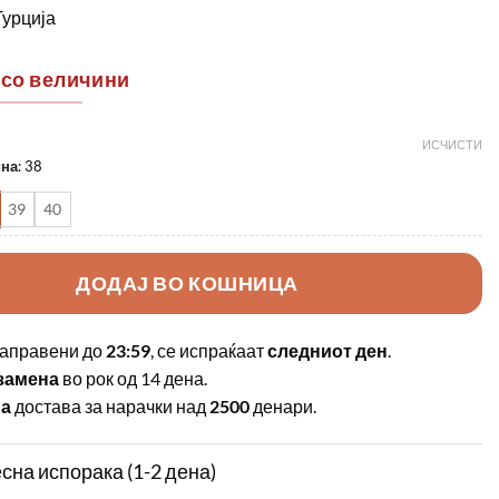
Турција
 со величини
ИСЧИСТИ
ина
:
38
39
40
ДОДАЈ ВО КОШНИЦА
аправени до
23:59
, се испраќаат
следниот ден
.
замена
во рок од 14 дена.
на
достава за нарачки над
2500
денари.
сна испорака (1-2 дена)