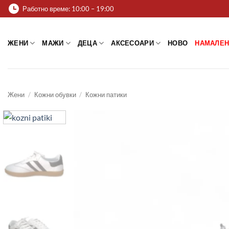
Skip
Работно време: 10:00 – 19:00
to
content
ЖЕНИ
МАЖИ
ДЕЦА
АКСЕСОАРИ
НОВО
НАМАЛЕН
Жени
/
Кожни обувки
/
Кожни патики