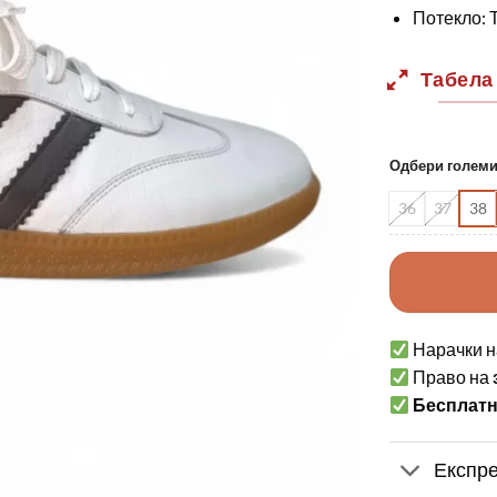
Потекло: 
Табела
Одбери голем
36
37
38
Нарачки н
Право на
Бесплат
Експре