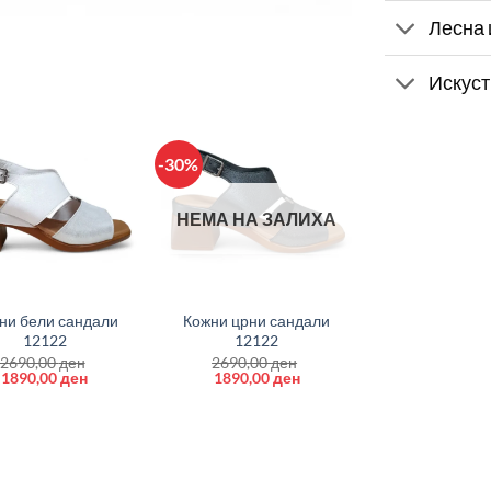
Лесна 
Искуст
-30%
НЕМА НА ЗАЛИХА
+
ни бели сандали
Кожни црни сандали
12122
12122
2690,00
ден
2690,00
ден
Original
Current
Original
Current
1890,00
ден
1890,00
ден
price
price
price
price
was:
is:
was:
is:
2690,00 ден.
1890,00 ден.
2690,00 ден.
1890,00 ден.