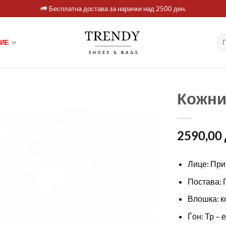
Бесплатна достава за нарачки над 2500 ден.
Ба
ИЕ
за:
Кожни
2590,00
Лице: При
Постава: 
Влошка: к
Ѓон: Тр – 