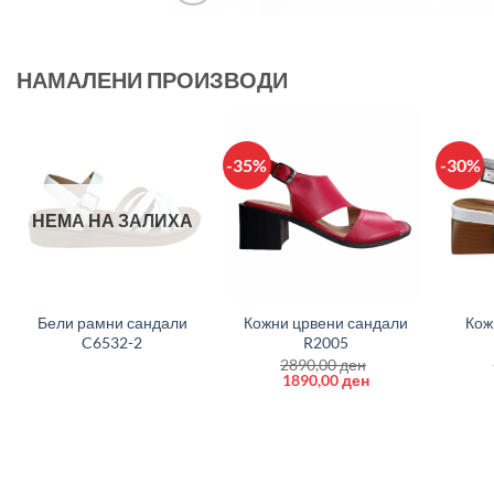
НАМАЛЕНИ ПРОИЗВОДИ
-35%
-30%
НЕМА НА ЗАЛИХА
+
+
+
Бели рамни сандали
Кожни црвени сандали
Кож
C6532-2
R2005
2890,00
ден
Original
Current
1890,00
ден
price
price
was:
is:
2890,00 ден.
1890,00 ден.