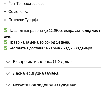
Ѓон: Тр – екстра лесен
Со лепенка
Потекло: Турција
Нарачки направени до
23:59
, се испраќаат
следниот
ден
.
Право на
замена
во рок од 14 дена.
Бесплатна
достава за нарачки над
2500
денари.
Експресна испорака (1-2 дена)
Лесна и сигурна замена
Искуства од задоволни купувачи