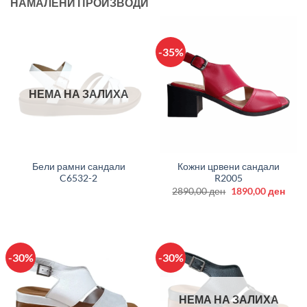
НАМАЛЕНИ ПРОИЗВОДИ
-35%
НЕМА НА ЗАЛИХА
Бели рамни сандали
Кожни црвени сандали
C6532-2
R2005
Original
Curr
2890,00
ден
1890,00
ден
price
price
was:
is:
2890,00 ден.
1890
-30%
-30%
НЕМА НА ЗАЛИХА