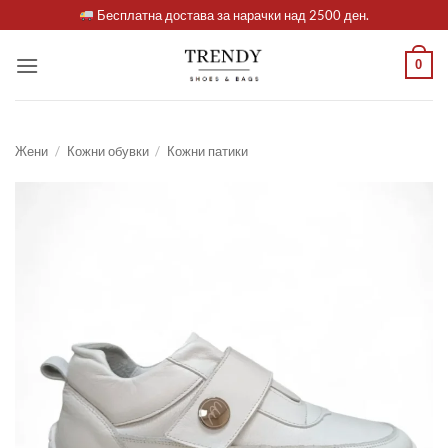
Skip
Бесплатна достава за нарачки над 2500 ден.
to
content
0
Жени
/
Кожни обувки
/
Кожни патики