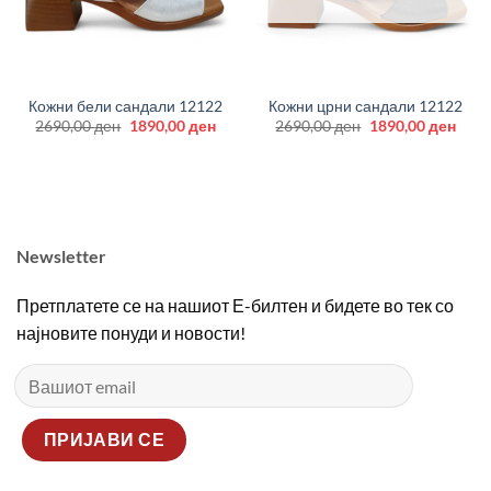
Кожни бели сандали 12122
Кожни црни сандали 12122
Original
Current
Original
Curr
2690,00
ден
1890,00
ден
2690,00
ден
1890,00
ден
price
price
price
price
was:
is:
was:
is:
2690,00 ден.
1890,00 ден.
2690,00 ден.
1890
Newsletter
Претплатете се на нашиот Е-билтен и бидете во тек со
најновите понуди и новости!