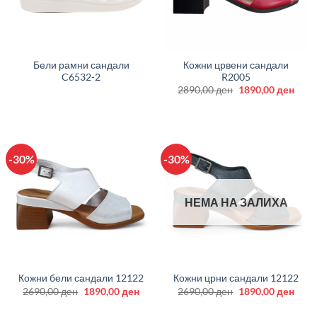
Бели рамни сандали
Кожни црвени сандали
C6532-2
R2005
Original
Curr
2890,00
ден
1890,00
ден
price
price
was:
is:
2890,00 ден.
1890
-30%
-30%
НЕМА НА ЗАЛИХА
Кожни бели сандали 12122
Кожни црни сандали 12122
Original
Current
Original
Curr
2690,00
ден
1890,00
ден
2690,00
ден
1890,00
ден
price
price
price
price
was:
is:
was:
is: