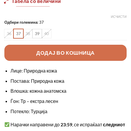
Табела со величини
ИСЧИСТИ
Одбери големина
:
37
36
37
38
39
40
ДОДАЈ ВО КОШНИЦА
Лице: Природна кожа
Постава: Природна кожа
Влошка: кожна анатомска
Ѓон: Тр – екстра лесен
Потекло: Турција
Нарачки направени до
23:59
, се испраќаат
следниот