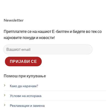
2690,00 ден.
1890,00 ден.
2690,00 ден.
1890
Newsletter
Претплатете се на нашиот Е-билтен и бидете во тек со
најновите понуди и новости!
Помош при купување
Како да нарачам?
Услови на испорака
Рекламации и замена