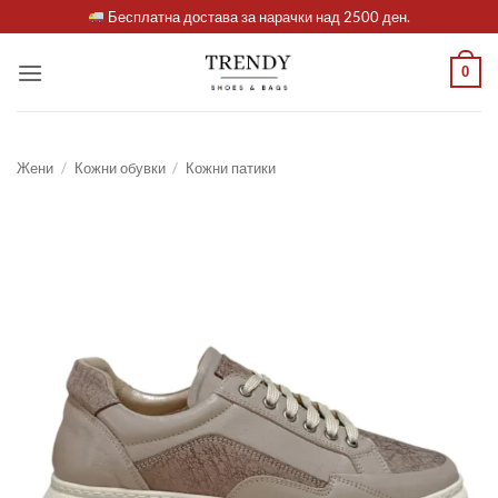
Skip
Бесплатна достава за нарачки над 2500 ден.
to
content
0
Жени
/
Кожни обувки
/
Кожни патики