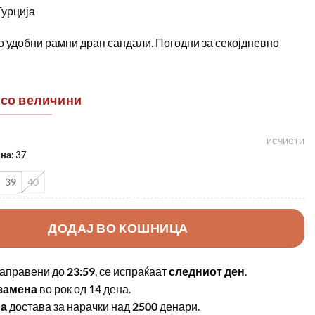
Турција
 удобни рамни драп сандали. Погодни за секојдневно
 со величини
ИСЧИСТИ
ина
:
37
39
40
ДОДАЈ ВО КОШНИЦА
аправени до
23:59
, се испраќаат
следниот ден
.
замена
во рок од 14 дена.
на
достава за нарачки над
2500
денари.