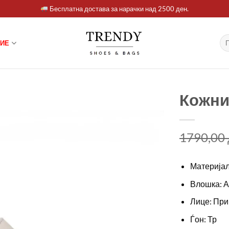
Бесплатна достава за нарачки над 2500 ден.
Ба
ИЕ
за:
Кожни
1790,00
Материјал
Влошка: 
Лице: При
Ѓон: Тр