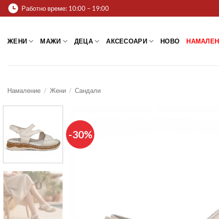
Skip
Работно време: 10:00 – 19:00
to
content
ЖЕНИ
МАЖИ
ДЕЦА
АКСЕСОАРИ
НОВО
НАМАЛЕН
Намаление
/
Жени
/
Сандали
-30%