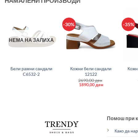
НАМАЛЕНИ ПРОИЗВОДИ
-30%
-35%
НЕМА НА ЗАЛИХА
+
+
+
Бели рамни сандали
Кожни бели сандали
Кожн
C6532-2
12122
2690,00
ден
Original
Current
1890,00
ден
price
price
was:
is:
2690,00 ден.
1890,00 ден.
Помош при 
Како да на