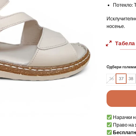
Потекло: 
Исклучително
носење.
Табела
Одбери голем
36
37
38
Нарачки н
Право на
Бесплат