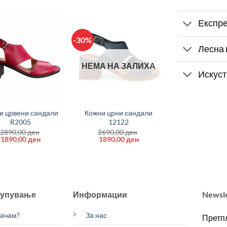
Експре
-30%
Лесна 
НЕМА НА ЗАЛИХА
Искуст
+
и црвени сандали
Кожни црни сандали
R2005
12122
2890,00
ден
2690,00
ден
Original
Current
Original
Current
1890,00
ден
1890,00
ден
price
price
price
price
was:
is:
was:
is:
2890,00 ден.
1890,00 ден.
2690,00 ден.
1890,00 ден.
купување
Информации
Newsl
рачам?
За нас
Претпл