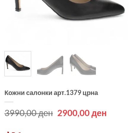
Кожни салонки арт.1379 црна
Original
Curren
3990,00
ден
2900,00
ден
price
price
was:
is: