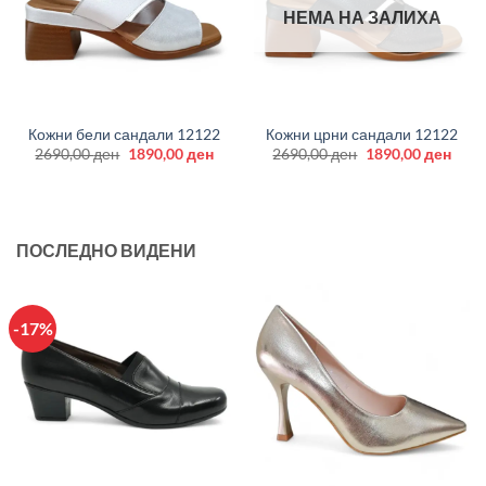
НЕМА НА ЗАЛИХА
Кожни бели сандали 12122
Кожни црни сандали 12122
Original
Current
Original
Curr
2690,00
ден
1890,00
ден
2690,00
ден
1890,00
ден
price
price
price
price
was:
is:
was:
is:
2690,00 ден.
1890,00 ден.
2690,00 ден.
1890
ПОСЛЕДНО ВИДЕНИ
-17%