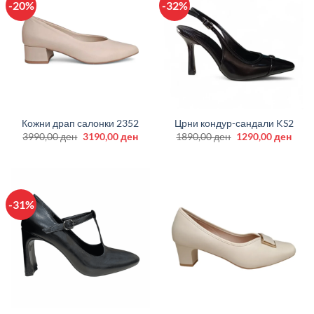
-20%
-32%
Кожни драп салонки 2352
Црни кондур-сандали KS2
Original
Current
Original
Curr
3990,00
ден
3190,00
ден
1890,00
ден
1290,00
ден
price
price
price
price
was:
is:
was:
is:
3990,00 ден.
3190,00 ден.
1890,00 ден.
1290
-31%