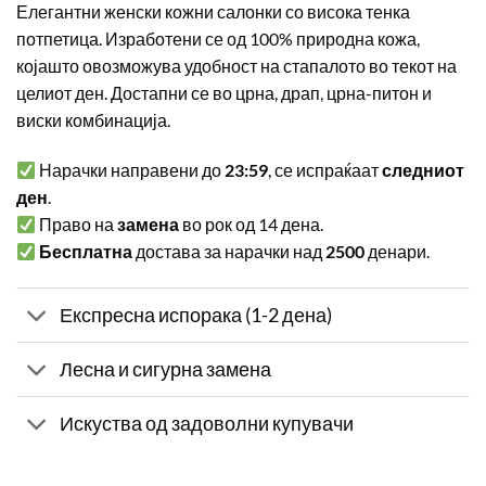
Елегантни женски кожни салонки со висока тенка
потпетица. Изработени се од 100% природна кожа,
којашто овозможува удобност на стапалото во текот на
целиот ден. Достапни се во црна, драп, црна-питон и
виски комбинација.
Нарачки направени до
23:59
, се испраќаат
следниот
ден
.
Право на
замена
во рок од 14 дена.
Бесплатна
достава за нарачки над
2500
денари.
Експресна испорака (1-2 дена)
Лесна и сигурна замена
Искуства од задоволни купувачи