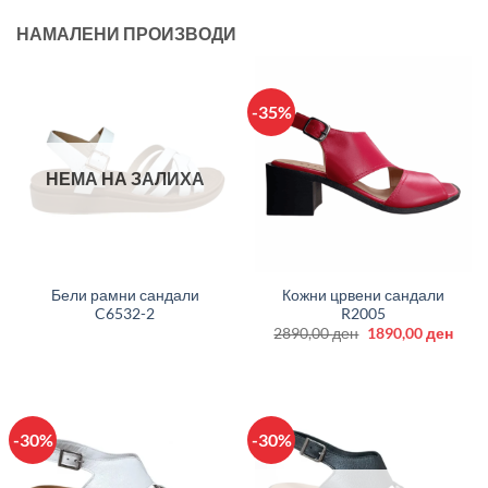
НАМАЛЕНИ ПРОИЗВОДИ
-35%
НЕМА НА ЗАЛИХА
Бели рамни сандали
Кожни црвени сандали
C6532-2
R2005
Original
Curr
2890,00
ден
1890,00
ден
price
price
was:
is:
2890,00 ден.
1890
-30%
-30%