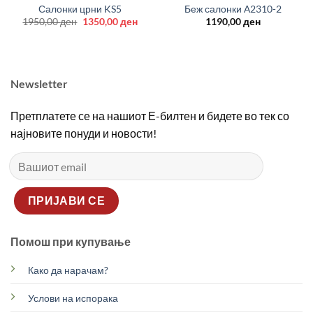
Салонки црни KS5
Беж салонки А2310-2
Original
Current
1950,00
ден
1350,00
ден
1190,00
ден
price
price
was:
is:
1950,00 ден.
1350,00 ден.
Newsletter
Претплатете се на нашиот Е-билтен и бидете во тек со
најновите понуди и новости!
Помош при купување
Како да нарачам?
Услови на испорака