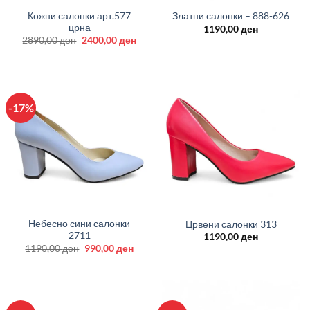
Кожни салонки арт.577
Златни салонки – 888-626
црна
1190,00
ден
Original
Current
2890,00
ден
2400,00
ден
price
price
was:
is:
2890,00 ден.
2400,00 ден.
-17%
Небесно сини салонки
Црвени салонки 313
2711
1190,00
ден
Original
Current
1190,00
ден
990,00
ден
price
price
was:
is:
1190,00 ден.
990,00 ден.