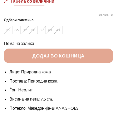
Табела со величини
3990,00 ден.
2900,0
ИСЧИСТИ
Одбери големина
35
36
37
38
39
40
41
Нема на залиха
ДОДАЈ ВО КОШНИЦА
Лице: Природна кожа
Постава: Природна кожа
Ѓон: Неолит
Висина на пета: 7.5 cm.
Потекло: Македонија-BIANA SHOES