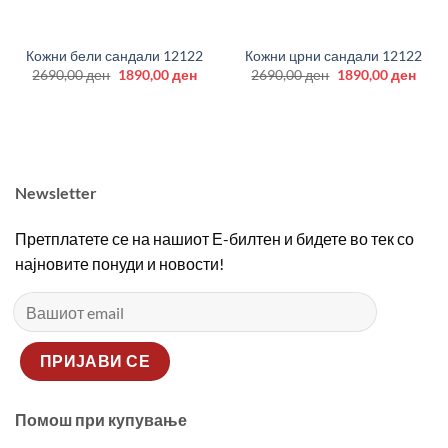
Кожни бели сандали 12122
Кожни црни сандали 12122
Original
Current
Original
Curr
2690,00
ден
1890,00
ден
2690,00
ден
1890,00
ден
price
price
price
price
was:
is:
was:
is:
2690,00 ден.
1890,00 ден.
2690,00 ден.
1890
Newsletter
Претплатете се на нашиот Е-билтен и бидете во тек со
најновите понуди и новости!
Помош при купување