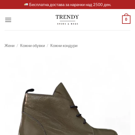
Skip
Бесплатна достава за нарачки над 2500 ден.
to
content
0
Жени
/
Кожни обувки
/
Кожни кондури