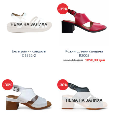
-35%
НЕМА НА ЗАЛИХА
Бели рамни сандали
Кожни црвени сандали
C6532-2
R2005
Original
Curr
2890,00
ден
1890,00
ден
price
price
was:
is:
2890,00 ден.
1890
-30%
-30%
НЕМА НА ЗАЛИХА