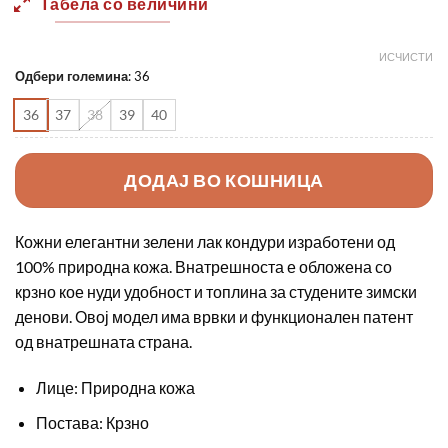
Табела со величини
ИСЧИСТИ
Одбери големина
:
36
36
37
38
39
40
ДОДАЈ ВО КОШНИЦА
Кожни елегантни зелени лак кондури изработени од
100% природна кожа. Внатрешноста е обложена со
крзно кое нуди удобност и топлина за студените зимски
денови. Овој модел има врвки и функционален патент
од внатрешната страна.
Лице: Природна кожа
Постава: Крзно