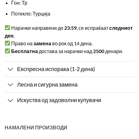
Ѓон: Тр
Потекло: Турција
Нарачки направени до
23:59
, се испраќаат
следниот
ден
.
Право на
замена
во рок од 14 дена.
Бесплатна
достава за нарачки над
2500
денари.
Експресна испорака (1-2 дена)
Лесна и сигурна замена
Искуства од задоволни купувачи
НАМАЛЕНИ ПРОИЗВОДИ