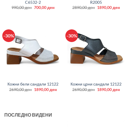
C6532-2
R2005
Original
Current
Original
Curr
990,00
ден
700,00
ден
2890,00
ден
1890,00
ден
price
price
price
price
was:
is:
was:
is:
990,00 ден.
700,00 ден.
2890,00 ден.
1890
-30%
-30%
Кожни бели сандали 12122
Кожни црни сандали 12122
Original
Current
Original
Curr
2690,00
ден
1890,00
ден
2690,00
ден
1890,00
ден
price
price
price
price
was:
is:
was:
is:
2690,00 ден.
1890,00 ден.
2690,00 ден.
1890
ПОСЛЕДНО ВИДЕНИ