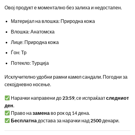
Овој продукт е моментално без залиха и недостапен.
Материјал на влошка: Природна кожа
Влошка: Анатомска
Лице: Природна кожа
Ѓон: Тр
Потекло: Турција
Исклучително удобни рамни камел сандали. Погодни за
секојдневно носење.
Нарачки направени до
23:59
, се испраќаат
следниот
ден
.
Право на
замена
во рок од 14 дена.
Бесплатна
достава за нарачки над
2500
денари.