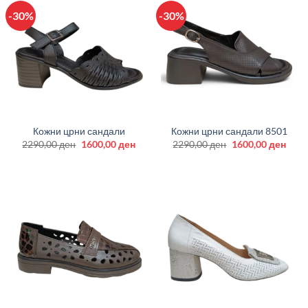
-30%
-30%
Кожни црни сандали
Кожни црни сандали 8501
Original
Current
Original
Curr
2290,00
ден
1600,00
ден
2290,00
ден
1600,00
ден
price
price
price
price
was:
is:
was:
is:
2290,00 ден.
1600,00 ден.
2290,00 ден.
1600