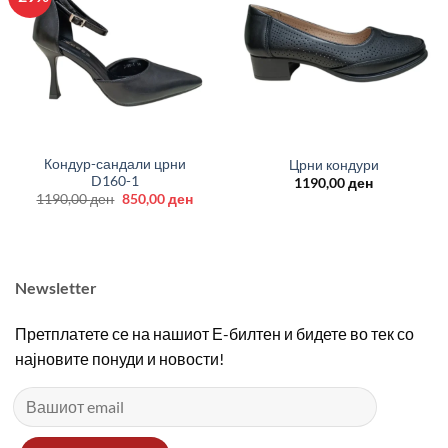
Кондур-сандали црни
Црни кондури
D160-1
1190,00
ден
Original
Current
1190,00
ден
850,00
ден
price
price
was:
is:
1190,00 ден.
850,00 ден.
Newsletter
Претплатете се на нашиот Е-билтен и бидете во тек со
најновите понуди и новости!