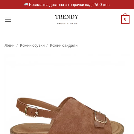
Skip
Бесплатна достава за нарачки над 2500 ден.
to
content
0
Жени
/
Кожни обувки
/
Кожни сандали