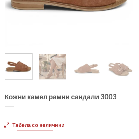
Кожни камел рамни сандали 3003
Табела со величини