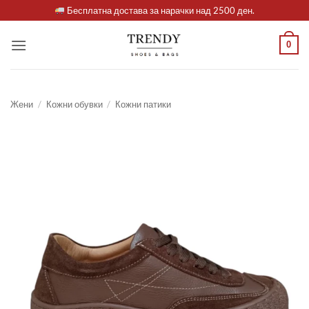
Skip
Бесплатна достава за нарачки над 2500 ден.
to
content
0
Жени
/
Кожни обувки
/
Кожни патики