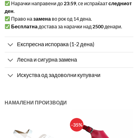
Нарачки направени до
23:59
, се испраќаат
следниот
ден
.
Право на
замена
во рок од 14 дена.
Бесплатна
достава за нарачки над
2500
денари.
Експресна испорака (1-2 дена)
Лесна и сигурна замена
Искуства од задоволни купувачи
НАМАЛЕНИ ПРОИЗВОДИ
-35%