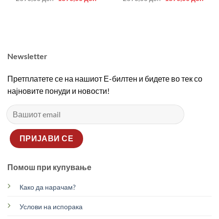
price
price
price
price
was:
is:
was:
is:
2690,00 ден.
1890,00 ден.
2690,00 ден.
1890
Newsletter
Претплатете се на нашиот Е-билтен и бидете во тек со
најновите понуди и новости!
Помош при купување
Како да нарачам?
Услови на испорака