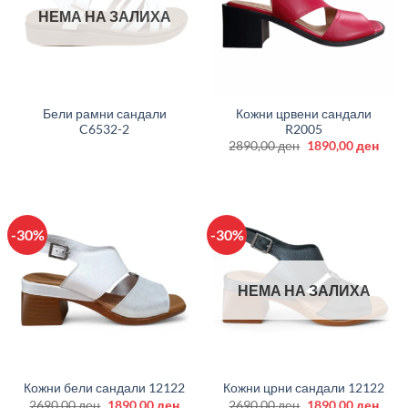
НЕМА НА ЗАЛИХА
Бели рамни сандали
Кожни црвени сандали
C6532-2
R2005
Original
Curr
2890,00
ден
1890,00
ден
price
price
was:
is:
2890,00 ден.
1890
-30%
-30%
НЕМА НА ЗАЛИХА
Кожни бели сандали 12122
Кожни црни сандали 12122
Original
Current
Original
Curr
2690,00
ден
1890,00
ден
2690,00
ден
1890,00
ден