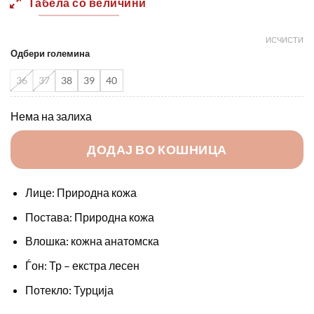
Табела со величини
ИСЧИСТИ
Одбери големина
36
37
38
39
40
Нема на залиха
ДОДАЈ ВО КОШНИЦА
Лице: Природна кожа
Постава: Природна кожа
Влошка: кожна анатомска
Ѓон: Тр – екстра лесен
Потекло: Турција