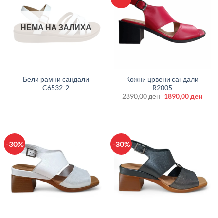
НЕМА НА ЗАЛИХА
Бели рамни сандали
Кожни црвени сандали
C6532-2
R2005
Original
Curr
2890,00
ден
1890,00
ден
price
price
was:
is:
2890,00 ден.
1890
-30%
-30%