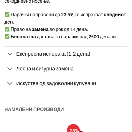
секојдневно носење.
Нарачки направени до
23:59
, се испраќаат
следниот
ден
.
Право на
замена
во рок од 14 дена.
Бесплатна
достава за нарачки над
2500
денари.
Експресна испорака (1-2 дена)
Лесна и сигурна замена
Искуства од задоволни купувачи
НАМАЛЕНИ ПРОИЗВОДИ
-35%