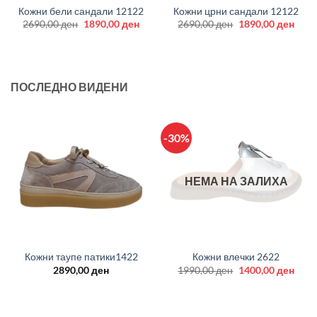
Кожни бели сандали 12122
Кожни црни сандали 12122
Original
Current
Original
Curr
2690,00
ден
1890,00
ден
2690,00
ден
1890,00
ден
price
price
price
price
was:
is:
was:
is:
2690,00 ден.
1890,00 ден.
2690,00 ден.
1890
ПОСЛЕДНО ВИДЕНИ
-30%
НЕМА НА ЗАЛИХА
Кожни таупе патики1422
Кожни влечки 2622
Original
Curr
2890,00
ден
1990,00
ден
1400,00
ден
price
price
was:
is:
1990,00 ден.
1400