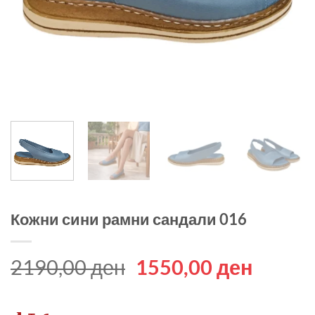
Кожни сини рамни сандали 016
Original
Curren
2190,00
ден
1550,00
ден
price
price
was:
is: