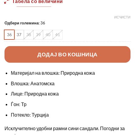
Табела со величини
2190,00 ден.
1550,0
ИСЧИСТИ
Одбери големина
:
36
36
37
38
39
40
41
ДОДАЈ ВО КОШНИЦА
Материјал на влошка: Природна кожа
Влошка: Анатомска
Лице: Природна кожа
Ѓон: Тр
Потекло: Турција
Исклучително удобни рамни сини сандали. Погодни за