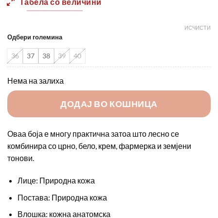
Табела со величини
ИСЧИСТИ
Одбери големина
36
37
38
39
40
Нема на залиха
ДОДАЈ ВО КОШНИЦА
Оваа боја е многу практична затоа што лесно се
комбинира со црно, бело, крем, фармерка и земјени
тонови.
Лице: Природна кожа
Постава: Природна кожа
Влошка: кожна анатомска