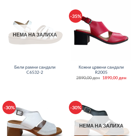
-35%
НЕМА НА ЗАЛИХА
Бели рамни сандали
Кожни црвени сандали
C6532-2
R2005
Original
Curr
2890,00
ден
1890,00
ден
price
price
was:
is:
2890,00 ден.
1890
-30%
-30%
НЕМА НА ЗАЛИХА