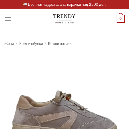
Skip
Бесплатна достава за нарачки над 2500 ден.
to
content
0
Жени
/
Кожни обувки
/
Кожни патики