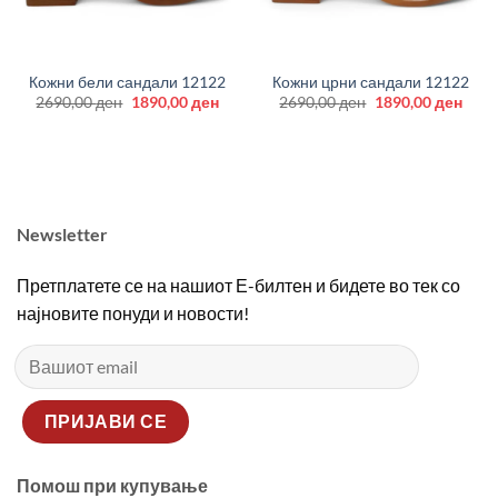
Кожни бели сандали 12122
Кожни црни сандали 12122
Original
Current
Original
Curr
2690,00
ден
1890,00
ден
2690,00
ден
1890,00
ден
price
price
price
price
was:
is:
was:
is:
2690,00 ден.
1890,00 ден.
2690,00 ден.
1890
Newsletter
Претплатете се на нашиот Е-билтен и бидете во тек со
најновите понуди и новости!
Помош при купување