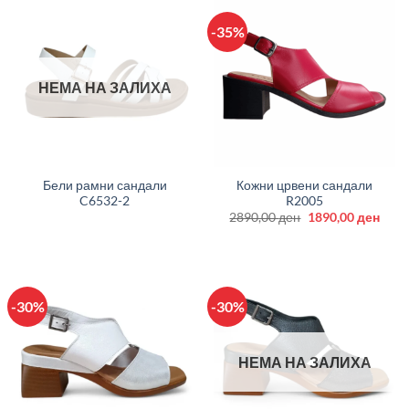
-35%
НЕМА НА ЗАЛИХА
Бели рамни сандали
Кожни црвени сандали
C6532-2
R2005
Original
Curr
2890,00
ден
1890,00
ден
price
price
was:
is:
2890,00 ден.
1890
-30%
-30%
НЕМА НА ЗАЛИХА