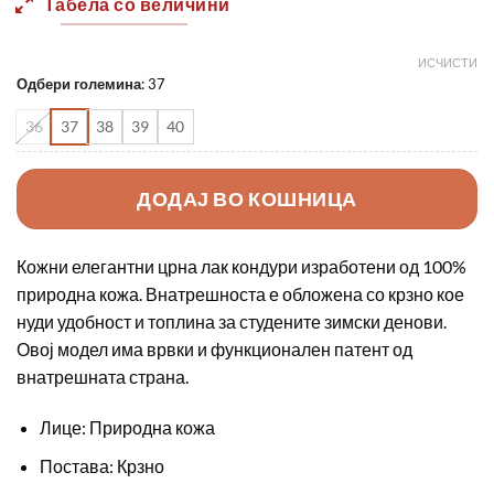
Табела со величини
ИСЧИСТИ
Одбери големина
:
37
36
37
38
39
40
ДОДАЈ ВО КОШНИЦА
Кожни елегантни црна лак кондури изработени од 100%
природна кожа. Внатрешноста е обложена со крзно кое
нуди удобност и топлина за студените зимски денови.
Овој модел има врвки и функционален патент од
внатрешната страна.
Лице: Природна кожа
Постава: Крзно