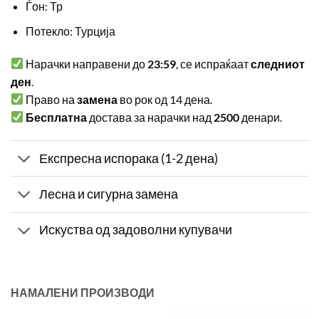
Ѓон: Тр
Потекло: Турција
Нарачки направени до
23:59
, се испраќаат
следниот
ден
.
Право на
замена
во рок од 14 дена.
Бесплатна
достава за нарачки над
2500
денари.
Експресна испорака (1-2 дена)
Лесна и сигурна замена
Искуства од задоволни купувачи
НАМАЛЕНИ ПРОИЗВОДИ