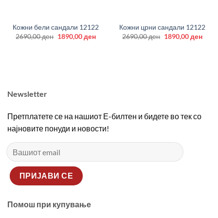
Кожни бели сандали 12122
Кожни црни сандали 12122
Original
Current
Original
Curr
2690,00
ден
1890,00
ден
2690,00
ден
1890,00
ден
price
price
price
price
was:
is:
was:
is:
2690,00 ден.
1890,00 ден.
2690,00 ден.
1890
Newsletter
Претплатете се на нашиот Е-билтен и бидете во тек со
најновите понуди и новости!
Помош при купување