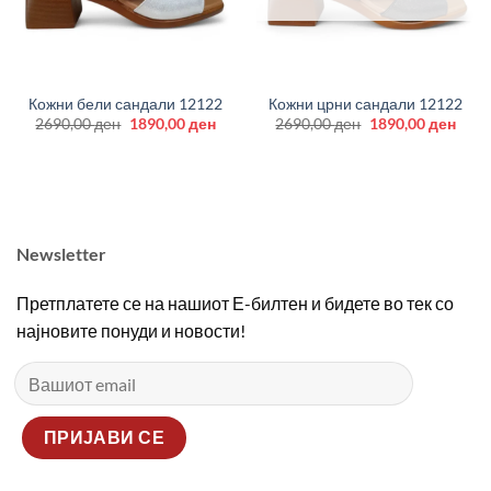
Кожни бели сандали 12122
Кожни црни сандали 12122
Original
Current
Original
Curr
2690,00
ден
1890,00
ден
2690,00
ден
1890,00
ден
price
price
price
price
was:
is:
was:
is:
2690,00 ден.
1890,00 ден.
2690,00 ден.
1890
Newsletter
Претплатете се на нашиот Е-билтен и бидете во тек со
најновите понуди и новости!