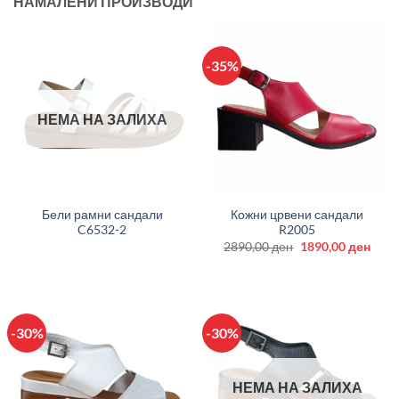
НАМАЛЕНИ ПРОИЗВОДИ
-35%
НЕМА НА ЗАЛИХА
Бели рамни сандали
Кожни црвени сандали
C6532-2
R2005
Original
Curr
2890,00
ден
1890,00
ден
price
price
was:
is:
2890,00 ден.
1890
-30%
-30%
НЕМА НА ЗАЛИХА