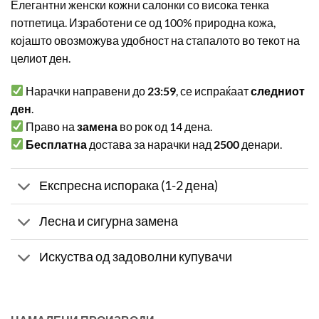
Елегантни женски кожни салонки со висока тенка
потпетица. Изработени се од 100% природна кожа,
којашто овозможува удобност на стапалото во текот на
целиот ден.
Нарачки направени до
23:59
, се испраќаат
следниот
ден
.
Право на
замена
во рок од 14 дена.
Бесплатна
достава за нарачки над
2500
денари.
Експресна испорака (1-2 дена)
Лесна и сигурна замена
Искуства од задоволни купувачи