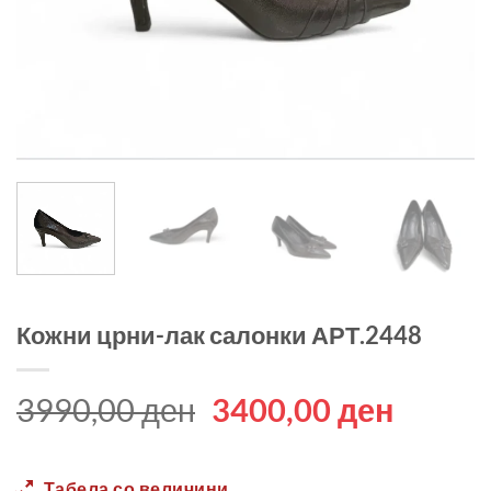
Кожни црни-лак салонки АРТ.2448
Original
Curren
3990,00
ден
3400,00
ден
price
price
was:
is:
Табела со величини