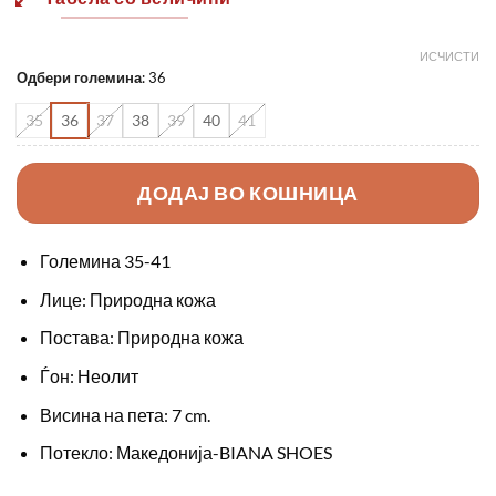
3990,00 ден.
3400,0
ИСЧИСТИ
Одбери големина
:
36
35
36
37
38
39
40
41
ДОДАЈ ВО КОШНИЦА
Големина 35-41
Лице: Природна кожа
Постава: Природна кожа
Ѓон: Неолит
Висина на пета: 7 cm.
Потекло: Македонија-BIANA SHOES