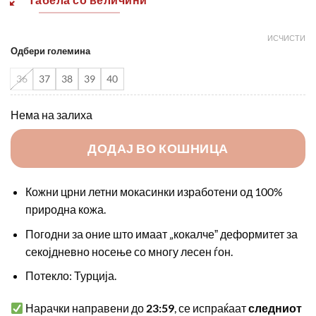
2390,00 ден.
1890,0
ИСЧИСТИ
Одбери големина
36
37
38
39
40
Нема на залиха
ДОДАЈ ВО КОШНИЦА
Кожни црни летни мокасинки изработени од 100%
природна кожа.
Погодни за оние што имаат „кокалчеˮ деформитет за
секојдневно носење со многу лесен ѓон.
Потекло: Турција.
Нарачки направени до
23:59
, се испраќаат
следниот