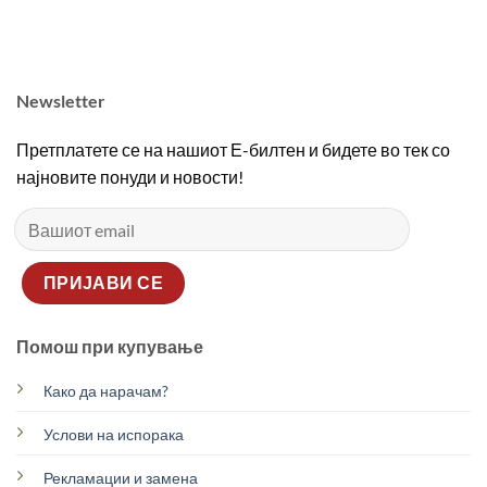
2690,00 ден.
1890,00 ден.
2690,00 ден.
1890
Newsletter
Претплатете се на нашиот Е-билтен и бидете во тек со
најновите понуди и новости!
Помош при купување
Како да нарачам?
Услови на испорака
Рекламации и замена