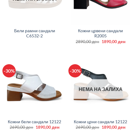
Бели рамни сандали
Кожни црвени сандали
C6532-2
R2005
Original
Curr
2890,00
ден
1890,00
ден
price
price
was:
is:
2890,00 ден.
1890
-30%
-30%
НЕМА НА ЗАЛИХА
Кожни бели сандали 12122
Кожни црни сандали 12122
Original
Current
Original
Curr
2690,00
ден
1890,00
ден
2690,00
ден
1890,00
ден
price
price
price
price
was:
is:
was:
is: