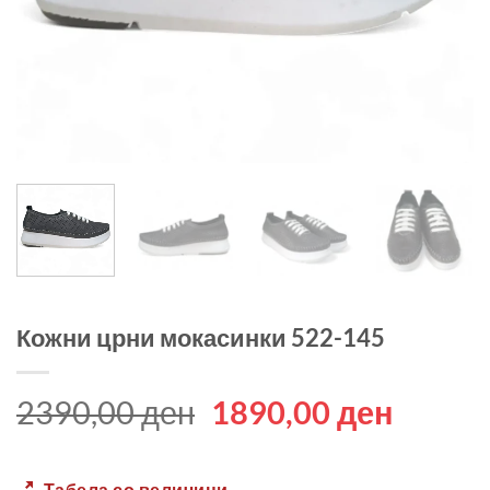
Кожни црни мокасинки 522-145
Original
Curren
2390,00
ден
1890,00
ден
price
price
was:
is:
Табела со величини