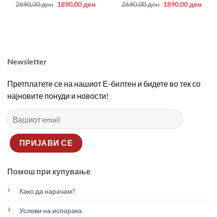
Original
Current
Original
Curr
2690,00
ден
1890,00
ден
2690,00
ден
1890,00
ден
price
price
price
price
was:
is:
was:
is:
2690,00 ден.
1890,00 ден.
2690,00 ден.
1890
Newsletter
Претплатете се на нашиот Е-билтен и бидете во тек со
најновите понуди и новости!
Помош при купување
Како да нарачам?
Услови на испорака