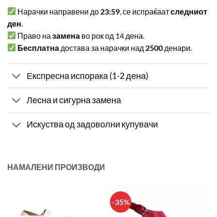
Нарачки направени до
23:59
, се испраќаат
следниот
ден
.
Право на
замена
во рок од 14 дена.
Бесплатна
достава за нарачки над
2500
денари.
Експресна испорака (1-2 дена)
Лесна и сигурна замена
Искуства од задоволни купувачи
НАМАЛЕНИ ПРОИЗВОДИ
-35%