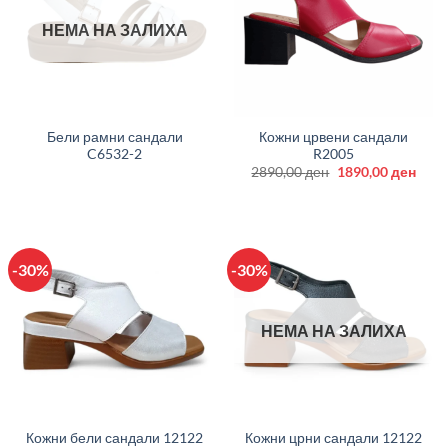
НЕМА НА ЗАЛИХА
Бели рамни сандали
Кожни црвени сандали
C6532-2
R2005
Original
Curr
2890,00
ден
1890,00
ден
price
price
was:
is:
2890,00 ден.
1890
-30%
-30%
НЕМА НА ЗАЛИХА
Кожни бели сандали 12122
Кожни црни сандали 12122