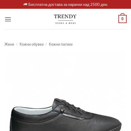
Skip
Бесплатна достава за нарачки над 2500 ден.
to
content
0
Жени
/
Кожни обувки
/
Кожни патики