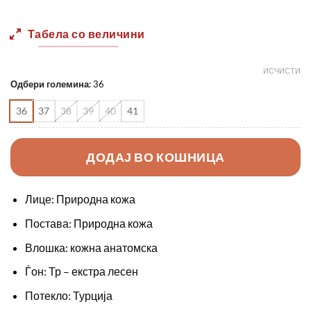
Табела со величини
ИСЧИСТИ
Одбери големина
:
36
36
37
38
39
40
41
ДОДАЈ ВО КОШНИЦА
Лице: Природна кожа
Постава: Природна кожа
Влошка: кожна анатомска
Ѓон: Тр – екстра лесен
Потекло: Турција