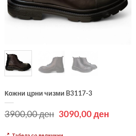
Кожни црни чизми B3117-3
Original
Curren
3900,00
ден
3090,00
ден
price
price
was:
is:
Табела со величини