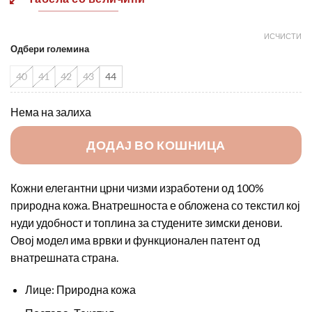
3900,00 ден.
3090,0
ИСЧИСТИ
Одбери големина
40
41
42
43
44
Нема на залиха
ДОДАЈ ВО КОШНИЦА
Кожни елегантни црни чизми изработени од 100%
природна кожа. Внатрешноста е обложена со текстил кој
нуди удобност и топлина за студените зимски денови.
Овој модел има врвки и функционалeн патент од
внатрешната странa.
Лице: Природна кожа