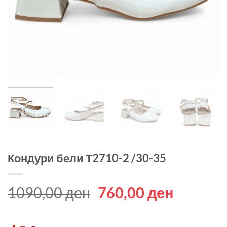
Кондури бели Т2710-2 /30-35
Original
Current
1090,00
ден
760,00
ден
price
price
was:
is: