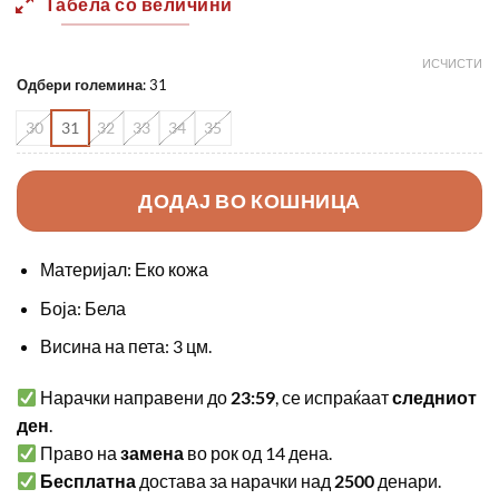
Табела со величини
1090,00 ден.
760,00 
ИСЧИСТИ
Одбери големина
:
31
30
31
32
33
34
35
ДОДАЈ ВО КОШНИЦА
Материјал: Еко кожа
Боја: Бела
Висина на пета: 3 цм.
Нарачки направени до
23:59
, се испраќаат
следниот
ден
.
Право на
замена
во рок од 14 дена.
Бесплатна
достава за нарачки над
2500
денари.