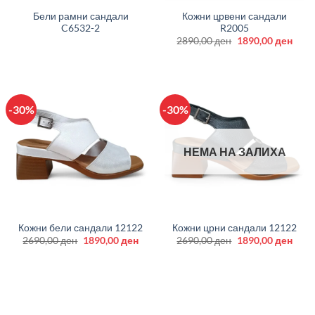
Бели рамни сандали
Кожни црвени сандали
C6532-2
R2005
Original
Curr
2890,00
ден
1890,00
ден
price
price
was:
is:
2890,00 ден.
1890
-30%
-30%
НЕМА НА ЗАЛИХА
Кожни бели сандали 12122
Кожни црни сандали 12122
Original
Current
Original
Curr
2690,00
ден
1890,00
ден
2690,00
ден
1890,00
ден
price
price
price
price
was:
is:
was:
is:
2690,00 ден.
1890,00 ден.
2690,00 ден.
1890