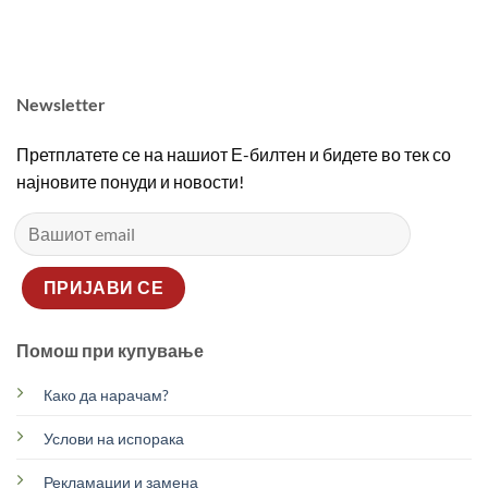
was:
is:
was:
is:
2690,00 ден.
1890,00 ден.
2690,00 ден.
1890
Newsletter
Претплатете се на нашиот Е-билтен и бидете во тек со
најновите понуди и новости!
Помош при купување
Како да нарачам?
Услови на испорака
Рекламации и замена