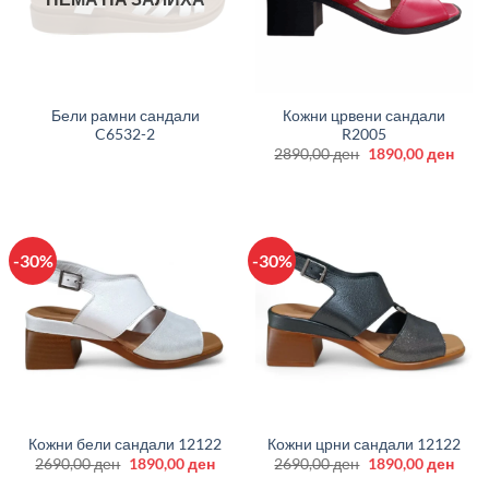
Бели рамни сандали
Кожни црвени сандали
C6532-2
R2005
Original
Curr
2890,00
ден
1890,00
ден
price
price
was:
is:
2890,00 ден.
1890
-30%
-30%
Кожни бели сандали 12122
Кожни црни сандали 12122
Original
Current
Original
Curr
2690,00
ден
1890,00
ден
2690,00
ден
1890,00
ден
price
price
price
price