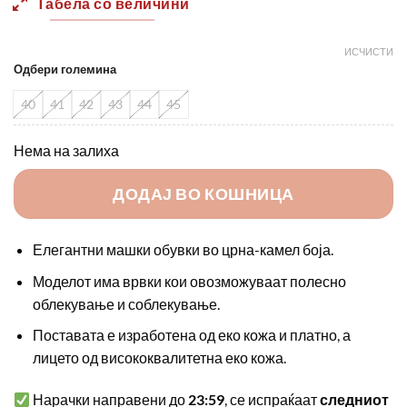
Табела со величини
ИСЧИСТИ
Одбери големина
40
41
42
43
44
45
Нема на залиха
ДОДАЈ ВО КОШНИЦА
Елегантни машки обувки во црна-камел боја.
Моделот има врвки кои овозможуваат полесно
облекување и соблекување.
Поставата е изработена од еко кожа и платно, а
лицето од висококвалитетна еко кожа.
Нарачки направени до
23:59
, се испраќаат
следниот