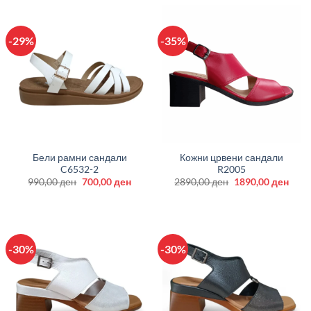
-29%
-35%
Бели рамни сандали
Кожни црвени сандали
C6532-2
R2005
Original
Current
Original
Curr
990,00
ден
700,00
ден
2890,00
ден
1890,00
ден
price
price
price
price
was:
is:
was:
is:
990,00 ден.
700,00 ден.
2890,00 ден.
1890
-30%
-30%