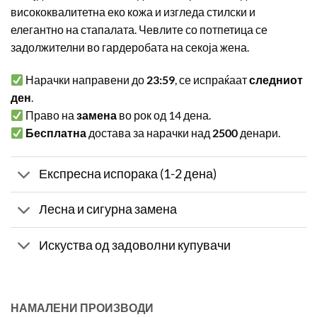
висококвалитетна еко кожа и изгледа стилски и
елегантно на стапалата. Чевлите со потпетица се
задолжителни во гардеробата на секоја жена.
Нарачки направени до
23:59
, се испраќаат
следниот
ден
.
Право на
замена
во рок од 14 дена.
Бесплатна
достава за нарачки над
2500
денари.
Експресна испорака (1-2 дена)
Лесна и сигурна замена
Искуства од задоволни купувачи
НАМАЛЕНИ ПРОИЗВОДИ