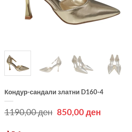
Кондур-сандали златни D160-4
Original
Current
1190,00
ден
850,00
ден
price
price
was:
is: