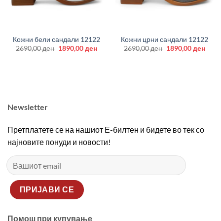
Кожни бели сандали 12122
Кожни црни сандали 12122
Original
Current
Original
Curr
2690,00
ден
1890,00
ден
2690,00
ден
1890,00
ден
price
price
price
price
was:
is:
was:
is:
2690,00 ден.
1890,00 ден.
2690,00 ден.
1890
Newsletter
Претплатете се на нашиот Е-билтен и бидете во тек со
најновите понуди и новости!
Помош при купување