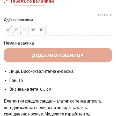
Табела со величини
1190,00 ден.
850,00 
ИСЧИСТИ
Одбери големина
36
37
38
39
40
Нема на залиха
ДОДАЈ ВО КОШНИЦА
Лице: Висококвалитетна еко кожа
Ѓон: Тр
Висина на пета: 8.5 см
Елегантни кондур-сандали златни со тенка штикла,
погодни како за специјални поводи, така и за
секојдневно носење. Моделот е изработен од