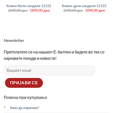
Кожни бели сандали 12122
Кожни црни сандали 12122
Original
Current
Original
Curr
2690,00
ден
1890,00
ден
2690,00
ден
1890,00
ден
price
price
price
price
was:
is:
was:
is:
2690,00 ден.
1890,00 ден.
2690,00 ден.
1890
Newsletter
Претплатете се на нашиот Е-билтен и бидете во тек со
најновите понуди и новости!
Помош при купување
Како да нарачам?