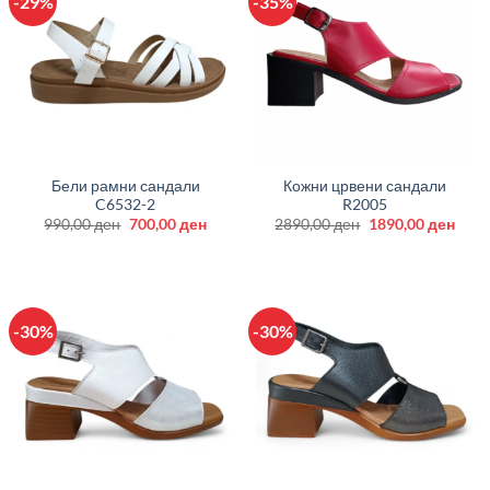
-29%
-35%
Бели рамни сандали
Кожни црвени сандали
C6532-2
R2005
Original
Current
Original
Curr
990,00
ден
700,00
ден
2890,00
ден
1890,00
ден
price
price
price
price
was:
is:
was:
is:
990,00 ден.
700,00 ден.
2890,00 ден.
1890
-30%
-30%