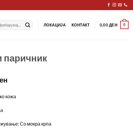
рај
ЛОКАЦИЈА
КОНТАКТ
0
0,00
ДЕН
 паричник
ен
ко кожа
ва
ржување: Со мокра крпа