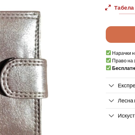
Табела
Нарачки н
Право на
Бесплат
Експре
Лесна 
Искуст