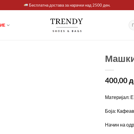
Бесплатна достава за нарачки над 2500 ден.
Ба
ИЕ
за:
Машки
400,00
д
Материјал: Е
Боја: Кафеа
Начин на од