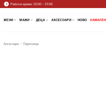
Skip
Работно време: 10:00 – 19:00
to
content
ЖЕНИ
МАЖИ
ДЕЦА
АКСЕСОАРИ
НОВО
НАМАЛЕН
Аксесоари
/
Паричници