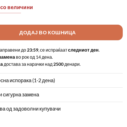
 со величини
ДОДАЈ ВО КОШНИЦА
аправени до
23:59
, се испраќаат
следниот ден
.
замена
во рок од 14 дена.
на
достава за нарачки над
2500
денари.
сна испорака (1-2 дена)
и сигурна замена
ва од задоволни купувачи