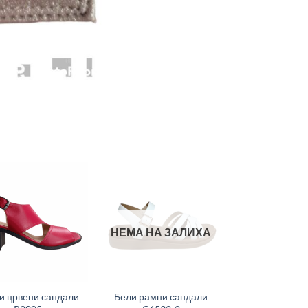
НЕМА НА ЗАЛИХА
+
и црвени сандали
Бели рамни сандали