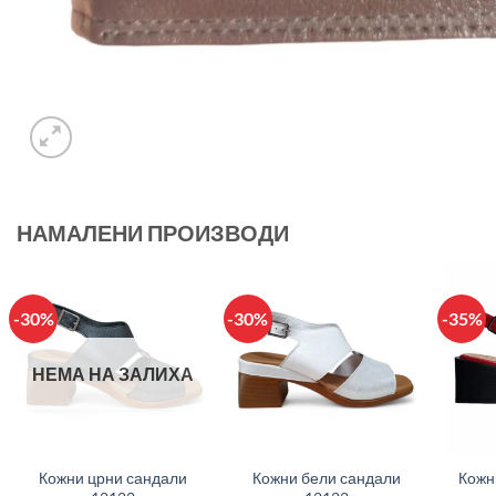
НАМАЛЕНИ ПРОИЗВОДИ
-30%
-30%
-35%
НЕМА НА ЗАЛИХА
+
+
+
Кожни црни сандали
Кожни бели сандали
Кожн