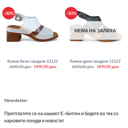
-30%
-30%
НЕМА НА ЗАЛИХА
Кожни бели сандали 12122
Кожни црни сандали 12122
Original
Current
Original
Curr
2690,00
ден
1890,00
ден
2690,00
ден
1890,00
ден
price
price
price
price
was:
is:
was:
is:
2690,00 ден.
1890,00 ден.
2690,00 ден.
1890
Newsletter
Претплатете се на нашиот Е-билтен и бидете во тек со
најновите понуди и новости!