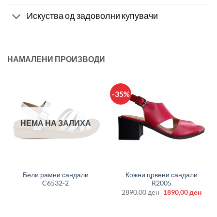
Искуства од задоволни купувачи
НАМАЛЕНИ ПРОИЗВОДИ
-35%
НЕМА НА ЗАЛИХА
Бели рамни сандали
Кожни црвени сандали
C6532-2
R2005
Original
Curr
2890,00
ден
1890,00
ден
price
price
was:
is:
2890,00 ден.
1890