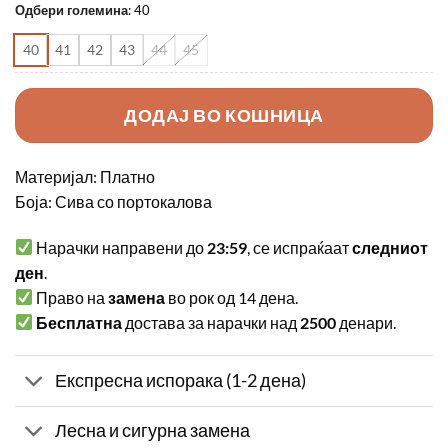
Одбери големина
:
40
40
41
42
43
44
45
ДОДАЈ ВО КОШНИЦА
Материјал: Платно
Боја: Сива со портокалова
Нарачки направени до
23:59
, се испраќаат
следниот
ден
.
Право на
замена
во рок од 14 дена.
Бесплатна
достава за нарачки над
2500
денари.
Експресна испорака (1-2 дена)
Лесна и сигурна замена