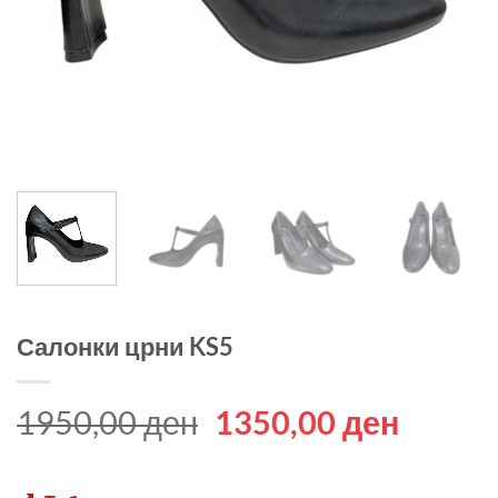
Салонки црни KS5
Original
Curren
1950,00
ден
1350,00
ден
price
price
was:
is: