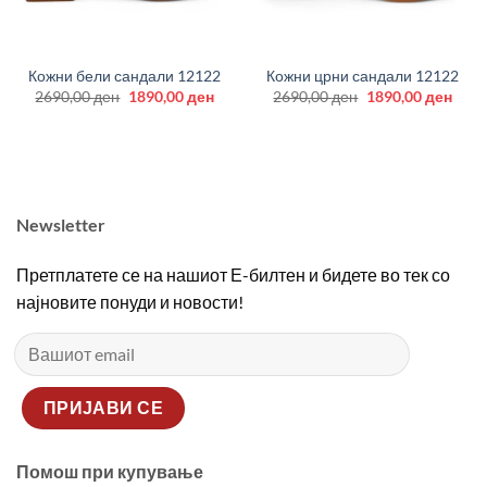
Кожни бели сандали 12122
Кожни црни сандали 12122
Original
Current
Original
Curr
2690,00
ден
1890,00
ден
2690,00
ден
1890,00
ден
price
price
price
price
was:
is:
was:
is:
2690,00 ден.
1890,00 ден.
2690,00 ден.
1890
Newsletter
Претплатете се на нашиот Е-билтен и бидете во тек со
најновите понуди и новости!
Помош при купување