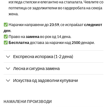
изгледа стилски и елегантно на стапалата. Чевлите со
потпетица се задолжителни во гардеробата на секоја
жена.
Нарачки направени до
23:59
, се испраќаат
следниот
ден
.
Право на
замена
во рок од 14 дена.
Бесплатна
достава за нарачки над
2500
денари.
Експресна испорака (1-2 дена)
Лесна и сигурна замена
Искуства од задоволни купувачи
НАМАЛЕНИ ПРОИЗВОДИ