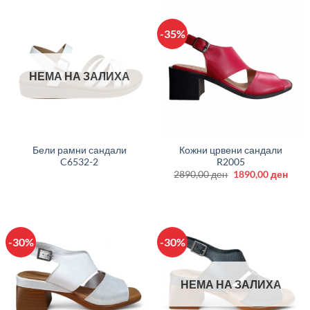
-35%
НЕМА НА ЗАЛИХА
Бели рамни сандали
Кожни црвени сандали
C6532-2
R2005
Original
Curr
2890,00
ден
1890,00
ден
price
price
was:
is:
2890,00 ден.
1890
-30%
-30%
НЕМА НА ЗАЛИХА