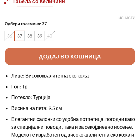
Табела со величини
1950,00 ден.
1350,0
ИСЧИСТИ
Одбери големина
:
37
36
37
38
39
40
ДОДАЈ ВО КОШНИЦА
Лице: Висококвалитетна еко кожа
Ѓон: Тр
Потекло: Турција
Висина на пета: 9.5 см
Елегантни салонки со удобна потпетица, погодни како
за специјални поводи , така и за секојдневно носење.
Моделот е изработен од висококвалитетна еко кожа и