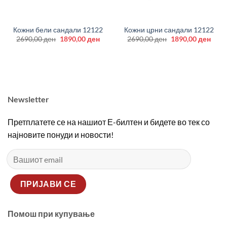
Кожни бели сандали 12122
Кожни црни сандали 12122
Original
Current
Original
Curr
2690,00
ден
1890,00
ден
2690,00
ден
1890,00
ден
price
price
price
price
was:
is:
was:
is:
2690,00 ден.
1890,00 ден.
2690,00 ден.
1890
Newsletter
Претплатете се на нашиот Е-билтен и бидете во тек со
најновите понуди и новости!
Помош при купување