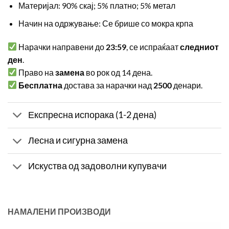
Материјал: 90% скај; 5% платно; 5% метал
Начин на одржување: Се брише со мокра крпа
Нарачки направени до
23:59
, се испраќаат
следниот
ден
.
Право на
замена
во рок од 14 дена.
Бесплатна
достава за нарачки над
2500
денари.
Експресна испорака (1-2 дена)
Лесна и сигурна замена
Искуства од задоволни купувачи
НАМАЛЕНИ ПРОИЗВОДИ