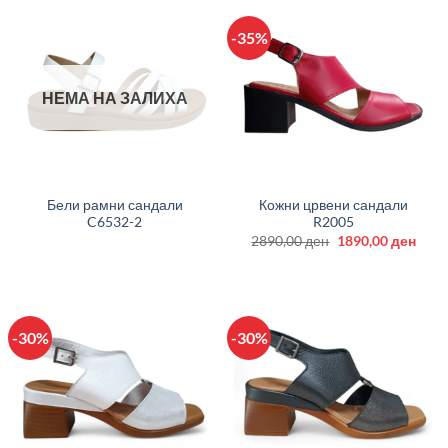
-35%
НЕМА НА ЗАЛИХА
Бели рамни сандали
Кожни црвени сандали
C6532-2
R2005
Original
Curr
2890,00
ден
1890,00
ден
price
price
was:
is:
2890,00 ден.
1890
-30%
-30%