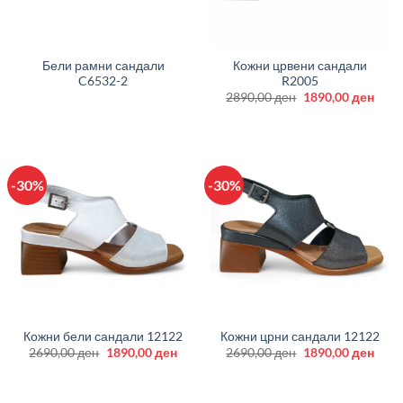
Бели рамни сандали
Кожни црвени сандали
C6532-2
R2005
Original
Curr
2890,00
ден
1890,00
ден
price
price
was:
is:
2890,00 ден.
1890
-30%
-30%
Кожни бели сандали 12122
Кожни црни сандали 12122
Original
Current
Original
Curr
2690,00
ден
1890,00
ден
2690,00
ден
1890,00
ден
price
price
price
price
was:
is:
was:
is:
2690,00 ден.
1890,00 ден.
2690,00 ден.
1890