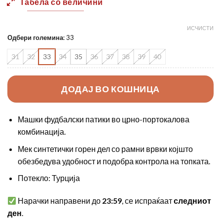
Табела со величини
ИСЧИСТИ
Одбери големина
:
33
31
32
33
34
35
36
37
38
39
40
ДОДАЈ ВО КОШНИЦА
Машки фудбалски патики во црно-портокалова
комбинација.
Мек синтетички горен дел со рамни врвки којшто
обезбедува удобност и подобра контрола на топката.
Потекло: Турција
Нарачки направени до
23:59
, се испраќаат
следниот
ден
.