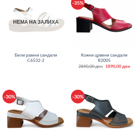
-35%
НЕМА НА ЗАЛИХА
Бели рамни сандали
Кожни црвени сандали
C6532-2
R2005
Original
Curr
2890,00
ден
1890,00
ден
price
price
was:
is:
2890,00 ден.
1890
-30%
-30%