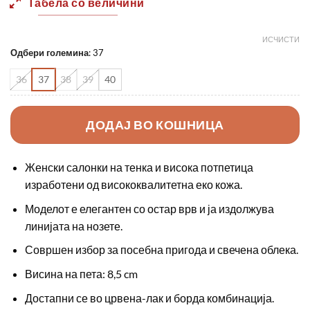
Табела со величини
ИСЧИСТИ
Одбери големина
:
37
36
37
38
39
40
ДОДАЈ ВО КОШНИЦА
Женски салонки на тенка и висока потпетица
изработени од висококвалитетна еко кожа.
Моделот е елегантен со остар врв и ја издолжува
линијата на нозете.
Совршен избор за посебна пригода и свечена облека.
Висина на пета: 8,5 cm
Достапни се во црвена-лак и борда комбинација.