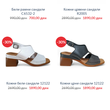
Бели рамни сандали
Кожни црвени сандали
C6532-2
R2005
Original
Current
Original
Curr
990,00
ден
700,00
ден
2890,00
ден
1890,00
ден
price
price
price
price
was:
is:
was:
is:
990,00 ден.
700,00 ден.
2890,00 ден.
1890
-30%
-30%
Кожни бели сандали 12122
Кожни црни сандали 12122
Original
Current
Original
Curr
2690,00
ден
1890,00
ден
2690,00
ден
1890,00
ден
price
price
price
price
was:
is:
was:
is:
2690,00 ден.
1890,00 ден.
2690,00 ден.
1890