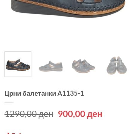
Црни балетанки A1135-1
Original
Current
1290,00
ден
900,00
ден
price
price
was:
is: