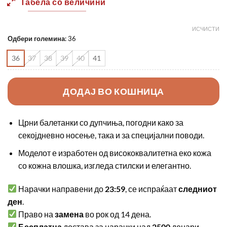
Табела со величини
1290,00 ден.
900,00 
ИСЧИСТИ
Одбери големина
:
36
36
37
38
39
40
41
ДОДАЈ ВО КОШНИЦА
Црни балетанки со дупчиња, погодни како за
секојдневно носење, така и за специјални поводи.
Моделот е изработен од висококвалитетна еко кожа
со кожна влошка, изгледа стилски и елегантно.
Нарачки направени до
23:59
, се испраќаат
следниот
ден
.
Право на
замена
во рок од 14 дена.
Бесплатна
достава за нарачки над
2500
денари.