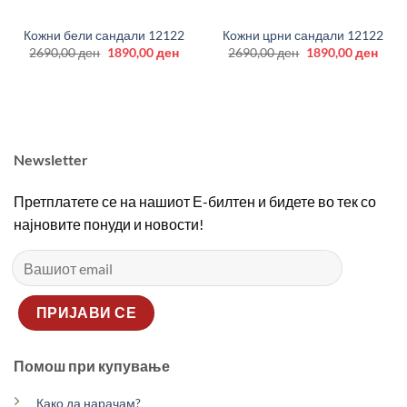
Кожни бели сандали 12122
Кожни црни сандали 12122
Original
Current
Original
Curr
2690,00
ден
1890,00
ден
2690,00
ден
1890,00
ден
price
price
price
price
was:
is:
was:
is:
2690,00 ден.
1890,00 ден.
2690,00 ден.
1890
Newsletter
Претплатете се на нашиот Е-билтен и бидете во тек со
најновите понуди и новости!
Помош при купување
Како да нарачам?