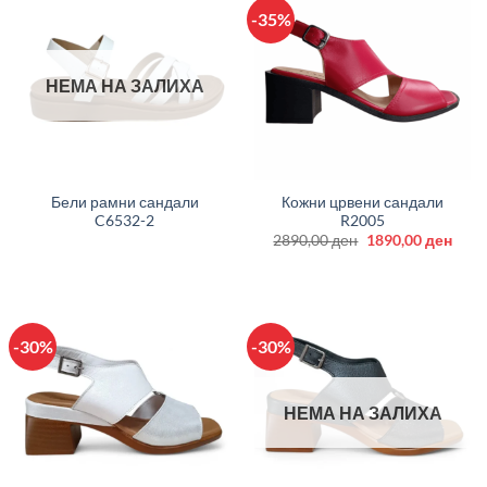
-35%
НЕМА НА ЗАЛИХА
Бели рамни сандали
Кожни црвени сандали
C6532-2
R2005
Original
Curr
2890,00
ден
1890,00
ден
price
price
was:
is:
2890,00 ден.
1890
-30%
-30%
НЕМА НА ЗАЛИХА