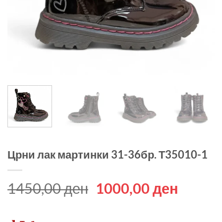
Црни лак мартинки 31-36бр. Т35010-1
Original
Curren
1450,00
ден
1000,00
ден
price
price
was:
is: