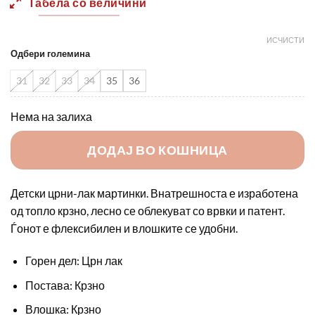
Табела со величини
1450,00 ден.
1000,0
ИСЧИСТИ
Одбери големина
31
32
33
34
35
36
Нема на залиха
ДОДАЈ ВО КОШНИЦА
Детски црни-лак мартинки. Внатрешноста е изработена
од топло крзно, лесно се облекуват со врвки и патент.
Ѓонот е флексибилен и влошките се удобни.
Горен дел: Црн лак
Постава: Крзно
Влошка: Крзно