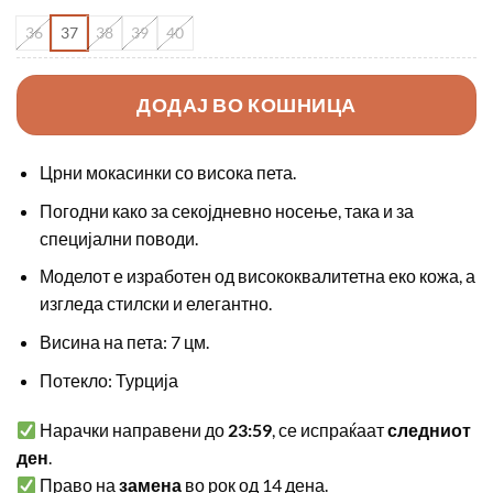
36
37
38
39
40
ДОДАЈ ВО КОШНИЦА
Црни мокасинки со висока пета.
Погодни како за секојдневно носење, така и за
специјални поводи.
Моделот е изработен од висококвалитетна еко кожа, а
изгледа стилски и елегантно.
Висина на пета: 7 цм.
Потекло: Турција
Нарачки направени до
23:59
, се испраќаат
следниот
ден
.
Право на
замена
во рок од 14 дена.