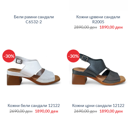
Бели рамни сандали
Кожни црвени сандали
C6532-2
R2005
Original
Curr
2890,00
ден
1890,00
ден
price
price
was:
is:
2890,00 ден.
1890
-30%
-30%
Кожни бели сандали 12122
Кожни црни сандали 12122
Original
Current
Original
Curr
2690,00
ден
1890,00
ден
2690,00
ден
1890,00
ден
price
price
price
price
was:
is:
was:
is:
2690,00 ден.
1890,00 ден.
2690,00 ден.
1890