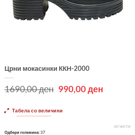
Црни мокасинки ККН-2000
Original
Current
1690,00
ден
990,00
ден
price
price
was:
is:
Табела со величини
1690,00 ден.
990,00 
ИСЧИСТИ
Одбери големина
:
37