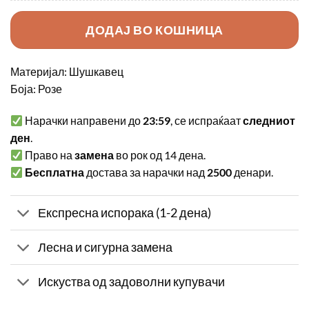
ДОДАЈ ВО КОШНИЦА
Материјал: Шушкавец
Боја: Розе
Нарачки направени до
23:59
, се испраќаат
следниот
ден
.
Право на
замена
во рок од 14 дена.
Бесплатна
достава за нарачки над
2500
денари.
Експресна испорака (1-2 дена)
Лесна и сигурна замена
Искуства од задоволни купувачи