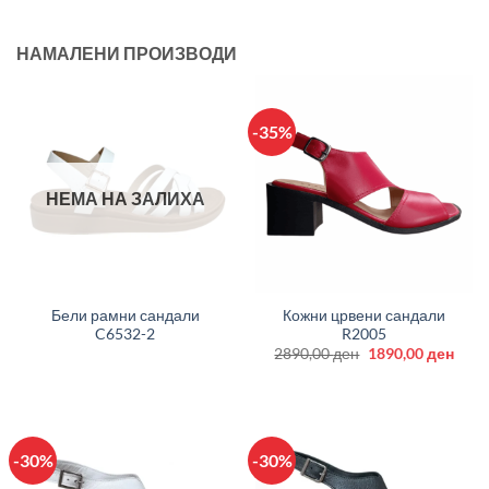
НАМАЛЕНИ ПРОИЗВОДИ
-35%
НЕМА НА ЗАЛИХА
Бели рамни сандали
Кожни црвени сандали
C6532-2
R2005
Original
Curr
2890,00
ден
1890,00
ден
price
price
was:
is:
2890,00 ден.
1890
-30%
-30%