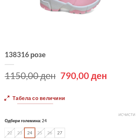
138316 розе
Original
Current
1150,00
ден
790,00
ден
price
price
was:
is:
Табела со величини
1150,00 ден.
790,00 
ИСЧИСТИ
Одбери големина
:
24
22
23
24
25
26
27