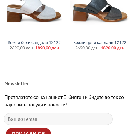
Кожни бели сандали 12122
Кожни црни сандали 12122
Original
Current
Original
Curr
2690,00
ден
1890,00
ден
2690,00
ден
1890,00
ден
price
price
price
price
was:
is:
was:
is:
2690,00 ден.
1890,00 ден.
2690,00 ден.
1890
Newsletter
Претплатете се на нашиот Е-билтен и бидете во тек со
најновите понуди и новости!