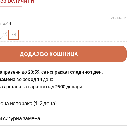
 со величини
ИСЧИСТИ
ина
:
44
43
44
ДОДАЈ ВО КОШНИЦА
аправени до
23:59
, се испраќаат
следниот ден
.
замена
во рок од 14 дена.
на
достава за нарачки над
2500
денари.
сна испорака (1-2 дена)
и сигурна замена