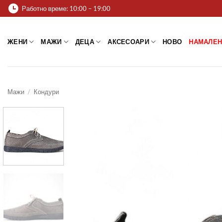
Skip
Работно време: 10:00 – 19:00
to
content
ЖЕНИ
МАЖИ
ДЕЦА
АКСЕСОАРИ
НОВО
НАМАЛЕН
Мажи
/
Кондури