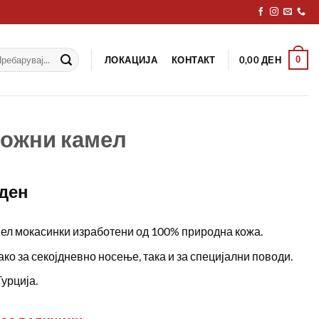
рај
ЛОКАЦИЈА
КОНТАКТ
0
0,00
ДЕН
Кожни камел
ден
ел мокасинки изработени од 100% природна кожа.
ко за секојдневно носење, така и за специјални поводи.
урција.