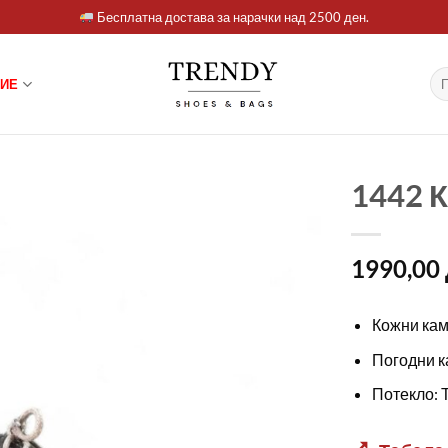
Бесплатна достава за нарачки над 2500 ден.
Ба
ИЕ
за:
1442 
1990,00
Кожни кам
Погодни ка
Потекло: Т