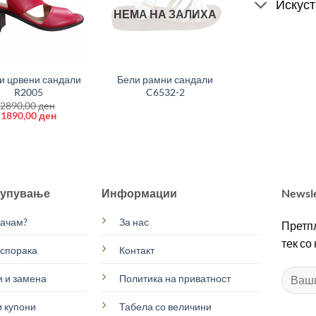
Искуст
НЕМА НА ЗАЛИХА
+
и црвени сандали
Бели рамни сандали
R2005
C6532-2
2890,00
ден
Original
Current
1890,00
ден
price
price
was:
is:
2890,00 ден.
1890,00 ден.
купување
Информации
Newsl
рачам?
За нас
Претпл
тек со
испорака
Контакт
 и замена
Политика на приватност
 купони
Табела со величини