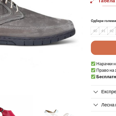
Табела
Одбери голем
40
41
42
Нарачки н
Право на
Бесплат
Експре
Лесна 