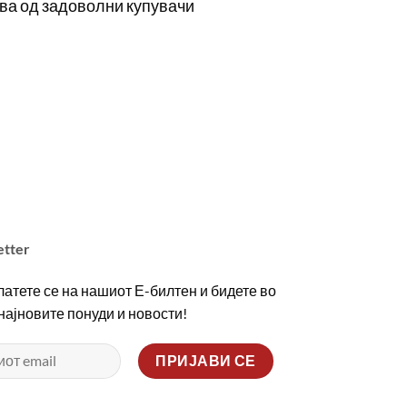
ва од задоволни купувачи
etter
атете се на нашиот Е-билтен и бидете во
 најновите понуди и новости!