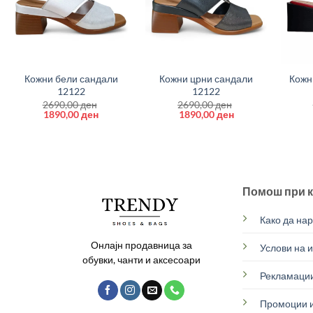
+
+
+
Кожни бели сандали
Кожни црни сандали
Кожн
12122
12122
2690,00
ден
2690,00
ден
Original
Current
Original
Current
1890,00
ден
1890,00
ден
price
price
price
price
was:
is:
was:
is:
2690,00 ден.
1890,00 ден.
2690,00 ден.
1890,00 ден.
Помош при 
Како да на
Онлајн продавница за
Услови на 
обувки, чанти и аксесоари
Рекламации
Промоции и