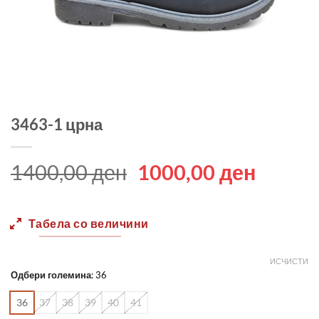
3463-1 црна
Original
Curren
1400,00
ден
1000,00
ден
price
price
was:
is:
Табела со величини
1400,00 ден.
1000,0
ИСЧИСТИ
Одбери големина
:
36
36
37
38
39
40
41