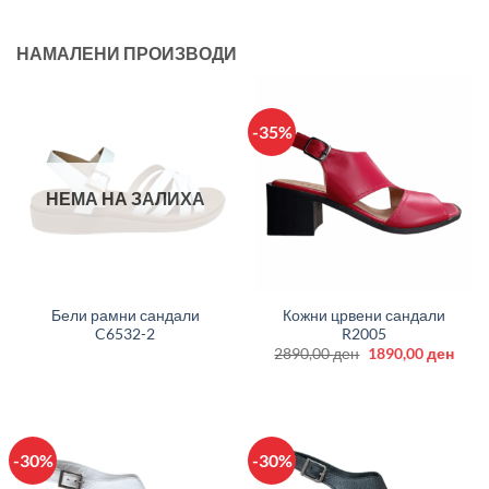
НАМАЛЕНИ ПРОИЗВОДИ
-35%
НЕМА НА ЗАЛИХА
Бели рамни сандали
Кожни црвени сандали
C6532-2
R2005
Original
Curr
2890,00
ден
1890,00
ден
price
price
was:
is:
2890,00 ден.
1890
-30%
-30%