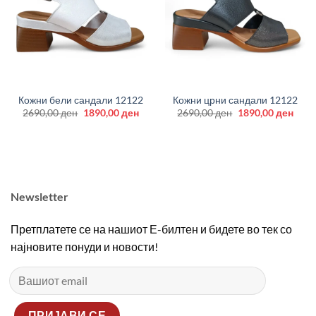
Кожни бели сандали 12122
Кожни црни сандали 12122
Original
Current
Original
Curr
2690,00
ден
1890,00
ден
2690,00
ден
1890,00
ден
price
price
price
price
was:
is:
was:
is:
2690,00 ден.
1890,00 ден.
2690,00 ден.
1890
Newsletter
Претплатете се на нашиот Е-билтен и бидете во тек со
најновите понуди и новости!