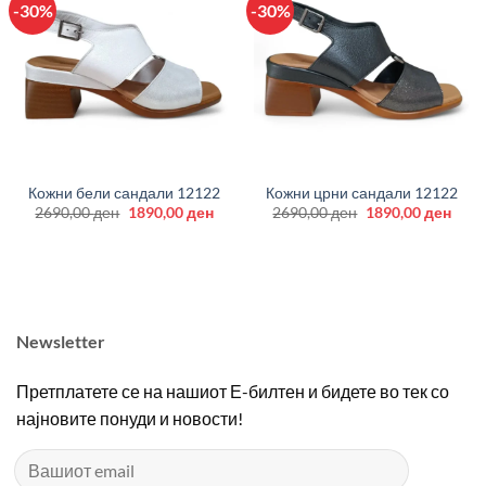
-30%
-30%
Кожни бели сандали 12122
Кожни црни сандали 12122
Original
Current
Original
Curr
2690,00
ден
1890,00
ден
2690,00
ден
1890,00
ден
price
price
price
price
was:
is:
was:
is:
2690,00 ден.
1890,00 ден.
2690,00 ден.
1890
Newsletter
Претплатете се на нашиот Е-билтен и бидете во тек со
најновите понуди и новости!