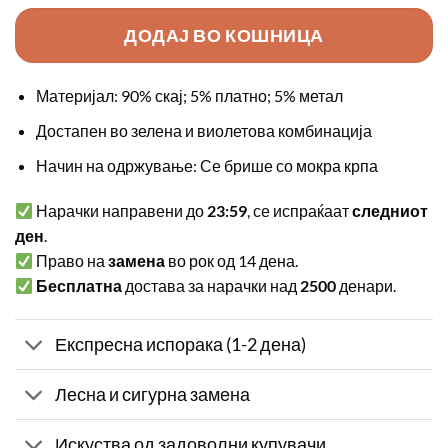
ДОДАЈ ВО КОШНИЦА
Материјал: 90% скај; 5% платно; 5% метал
Достапен во зелена и виолетова комбинација
Начин на одржување: Се брише со мокра крпа
Нарачки направени до
23:59
, се испраќаат
следниот
ден
.
Право на
замена
во рок од 14 дена.
Бесплатна
достава за нарачки над
2500
денари.
Експресна испорака (1-2 дена)
Лесна и сигурна замена
Искуства од задоволни купувачи