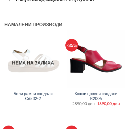
НАМАЛЕНИ ПРОИЗВОДИ
-35%
НЕМА НА ЗАЛИХА
Бели рамни сандали
Кожни црвени сандали
C6532-2
R2005
Original
Curr
2890,00
ден
1890,00
ден
price
price
was:
is:
2890,00 ден.
1890