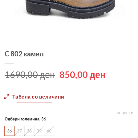
C 802 камел
Original
Current
1690,00
ден
850,00
ден
price
price
was:
is:
Табела со величини
1690,00 ден.
850,00 
ИСЧИСТИ
Одбери големина
:
36
36
37
38
39
40