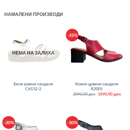
НАМАЛЕНИ ПРОИЗВОДИ
-35%
НЕМА НА ЗАЛИХА
Бели рамни сандали
Кожни црвени сандали
C6532-2
R2005
Original
Curr
2890,00
ден
1890,00
ден
price
price
was:
is:
2890,00 ден.
1890
-30%
-30%