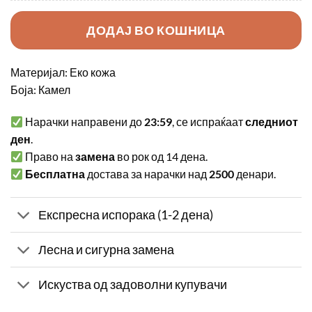
ДОДАЈ ВО КОШНИЦА
Материјал: Еко кожа
Боја: Камел
Нарачки направени до
23:59
, се испраќаат
следниот
ден
.
Право на
замена
во рок од 14 дена.
Бесплатна
достава за нарачки над
2500
денари.
Експресна испорака (1-2 дена)
Лесна и сигурна замена
Искуства од задоволни купувачи