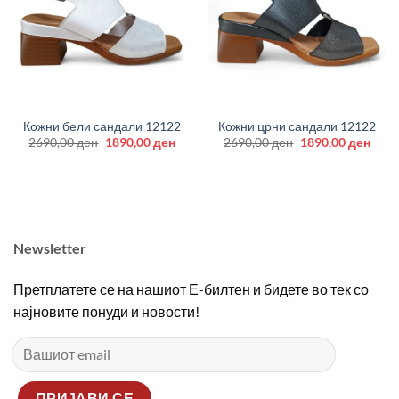
Кожни бели сандали 12122
Кожни црни сандали 12122
Original
Current
Original
Curr
2690,00
ден
1890,00
ден
2690,00
ден
1890,00
ден
price
price
price
price
was:
is:
was:
is:
2690,00 ден.
1890,00 ден.
2690,00 ден.
1890
Newsletter
Претплатете се на нашиот Е-билтен и бидете во тек со
најновите понуди и новости!